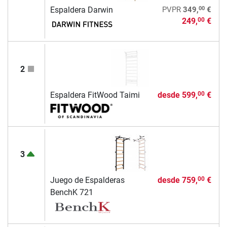
00
Espaldera Darwin
PVPR
349,
€
249,
€
00
2
Espaldera FitWood Taimi
desde
599,
€
00
3
Juego de Espalderas
desde
759,
€
00
BenchK 721