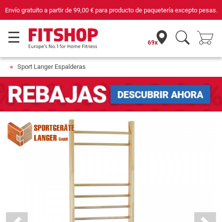
cepto pesas.
Compra con seguridad en Fitshop, comercio con sello de Confian
69x
Sport Langer Espalderas