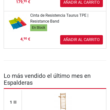
179,
€
95
AÑADIR AL CARRITO
Cinta de Resistencia Taurus TPE |
Resistance Band
En Stock
4,
€
90
AÑADIR AL CARRITO
Lo más vendido el último mes en
Espalderas
1