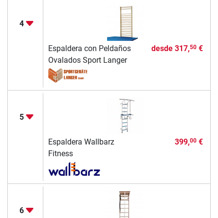
4
Espaldera con Peldaños
desde
317,
€
50
Ovalados Sport Langer
5
Espaldera Wallbarz
399,
€
00
Fitness
6