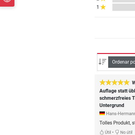
1
Ordenar po
W
Auflage statt übl
schmerzfreies T
Untergrund
Hans-Herman
Tolles Produkt, s
•
Útil
No útil