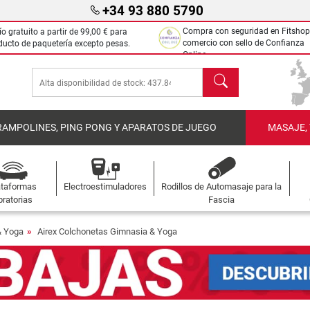
+34 93 880 5790
Compra con seguridad en Fitshop
ío gratuito a partir de
99,00 €
para
comercio con sello de Confianza
ducto de paquetería excepto pesas.
Online.
Buscar
RAMPOLINES, PING PONG Y APARATOS DE JUEGO
MASAJE,
ataformas
Electroestimuladores
Rodillos de Automasaje para la
bratorias
Fascia
& Yoga
Airex Colchonetas Gimnasia & Yoga