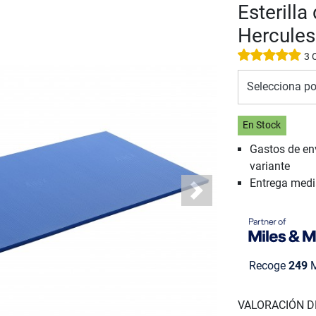
Esterill
Hercules
3 
Selecciona po
En Stock
Gastos de en
variante
Entrega med
Next
Recoge
249
M
VALORACIÓN D