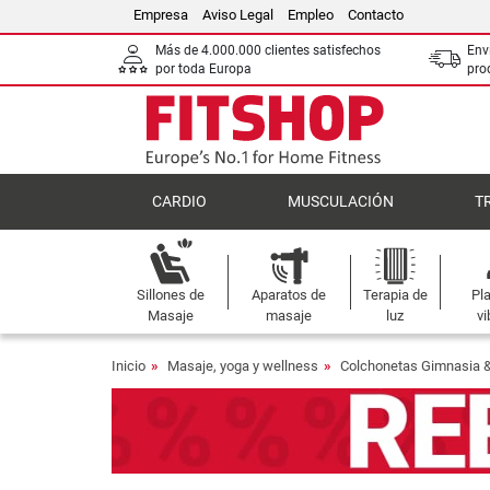
Empresa
Aviso Legal
Empleo
Contacto
Más de 4.000.000 clientes satisfechos
Env
por toda Europa
pro
CARDIO
MUSCULACIÓN
T
Sillones de
Aparatos de
Terapia de
Pl
Masaje
masaje
luz
vi
Inicio
Masaje, yoga y wellness
Colchonetas Gimnasia 