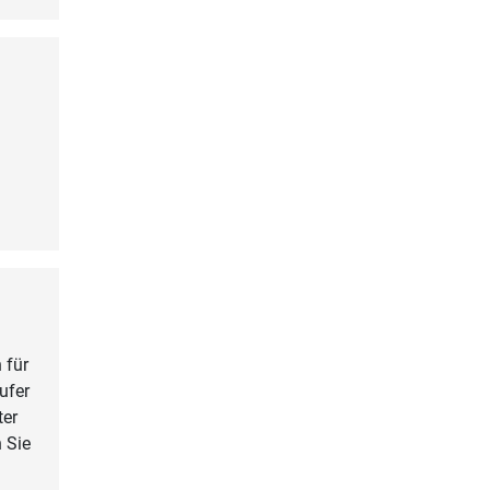
 für
ufer
ter
n Sie