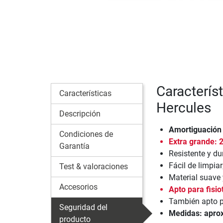
Caracterís
Características
Hercules
Descripción
Amortiguación 
Condiciones de
Extra grande: 
Garantía
Resistente y d
Fácil de limpia
Test & valoraciones
Material suave y
Accesorios
Apto para fisio
También apto p
Seguridad del
Medidas: aprox
producto