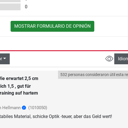
0
MOSTRAR FORMULARIO DE OPINIÓN
r
Idio
532 personas consideraron útil esta r
ie erwartet 2,5 cm
ich 1,5 , gut für
raining auf hartem
n Hellmann
(1010050)
tabiles Material, schicke Optik -teuer, aber das Geld wert!