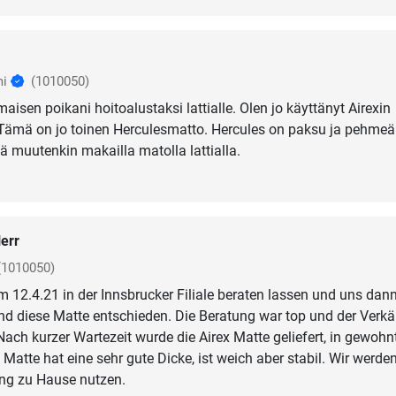
mi
(1010050)
isen poikani hoitoalustaksi lattialle. Olen jo käyttänyt Airexin
 Tämä on jo toinen Herculesmatto. Hercules on paksu ja pehmeä
 muutenkin makailla matolla lattialla.
err
(1010050)
 12.4.21 in der Innsbrucker Filiale beraten lassen und uns dann
nd diese Matte entschieden. Die Beratung war top und der Verkä
Nach kurzer Wartezeit wurde die Airex Matte geliefert, in gewohn
 Matte hat eine sehr gute Dicke, ist weich aber stabil. Wir werde
ing zu Hause nutzen.