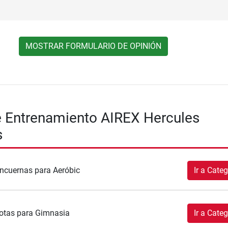
MOSTRAR FORMULARIO DE OPINIÓN
de Entrenamiento AIREX Hercules
s
cuernas para Aeróbic
Ir a Categ
otas para Gimnasia
Ir a Categ