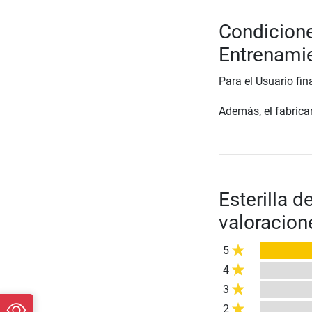
Condicione
Entrenami
Para el Usuario fin
Además, el fabrican
Esterilla 
valoracion
5
4
3
2