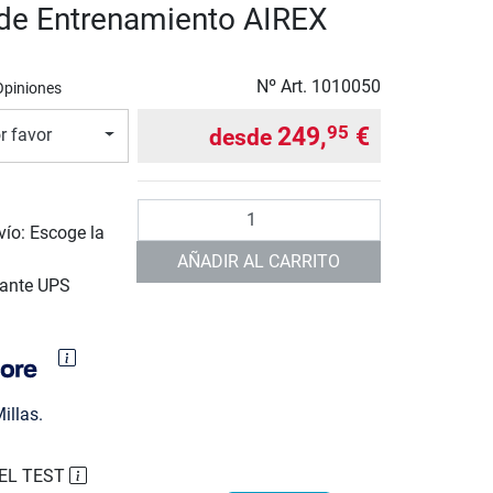
a de Entrenamiento AIREX
Nº Art.
1010050
Opiniones
249,
€
95
desde
r favor
Cantidad
vío: Escoge la
AÑADIR AL CARRITO
iante UPS
illas.
EL TEST