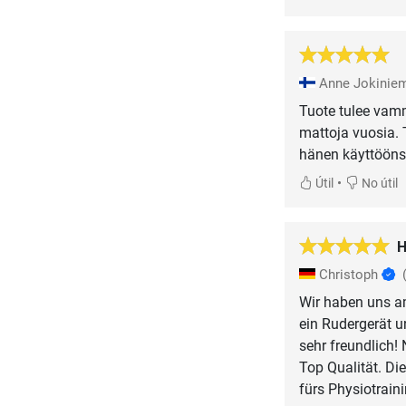
Anne Jokinie
Tuote tulee vamma
mattoja vuosia.
hänen käyttöönsä
•
Útil
No útil
H
Christoph
Wir haben uns am
ein Rudergerät u
sehr freundlich! 
Top Qualität. Die
fürs Physiotrain