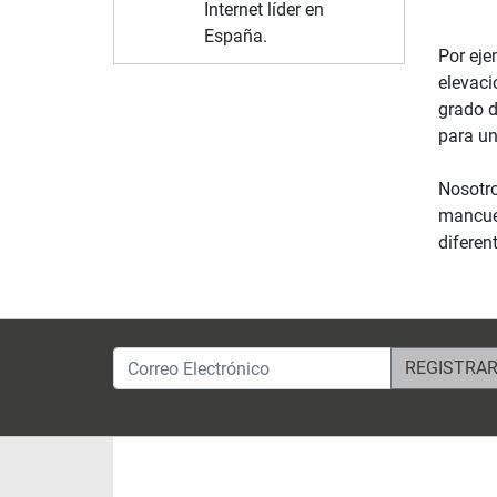
Internet líder en
España.
Por eje
elevaci
grado d
para un
Nosotro
mancuer
diferen
Correo Electrónico