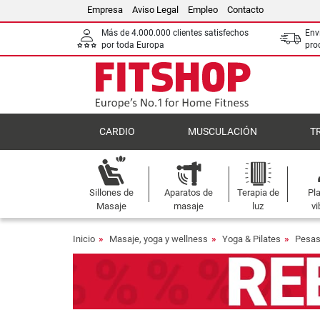
Empresa
Aviso Legal
Empleo
Contacto
Más de 4.000.000 clientes satisfechos
Env
por toda Europa
pro
CARDIO
MUSCULACIÓN
T
Sillones de
Aparatos de
Terapia de
Pl
Masaje
masaje
luz
vi
Inicio
Masaje, yoga y wellness
Yoga & Pilates
Pesas