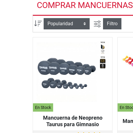
COMPRAR MANCUERNAS PA
Busqueda ava
Ordenar por
Filtro
En Stock
En Sto
Mancuerna de Neopreno
Manc
Taurus para Gimnasio