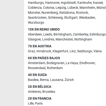
Hamburgo
,
Hannover
,
Ingolstadt
,
Karlsruhe
,
Kassel
,
Coblenza
,
Colonia
,
Leipzig
,
Lübeck
,
Mannheim
,
Múnic
Münster
,
Nuremberg
,
Ratisbona
,
Rostock
,
Saarbrücken
,
Schleswig
,
Stuttgart
,
Wiesbaden
,
Wurzburgo
10X EN REINO UNIDO
Aberdeen
,
Leeds
,
Birmingham
,
Camberley
,
Edimburgo
Glasgow
,
Londres
,
Manchester
,
Nottingham
7X EN AUSTRIA
Graz
,
Innsbruck
,
Klagenfurt
,
Linz
,
Salzburgo
,
Viena
6X EN PAÍSES BAJOS
Ámsterdam
,
Bodegraven
,
La Haya
,
Eindhoven
,
Roosendaal
,
Rotterdam
4X EN SUIZA
Basilea
,
Berna
,
Lausana
,
Zúrich
2X EN BÉLGICA
Amberes
,
Bruselas
2X EN FRANCIA
Lille
,
París