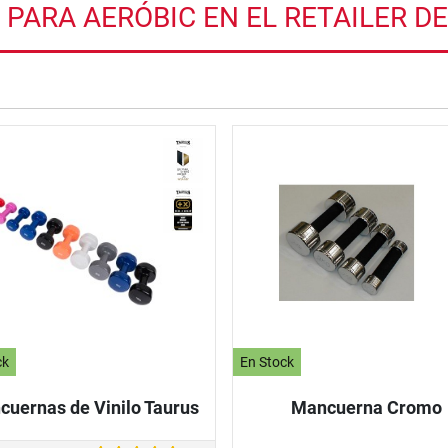
RA AERÓBIC EN EL RETAILER DE
nzada
ck
En Stock
uernas de Vinilo Taurus
Mancuerna Cromo