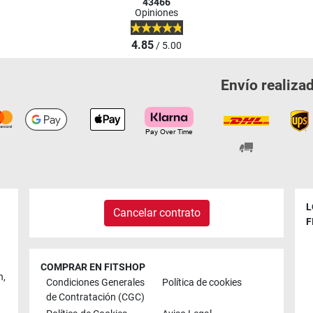
43466
Opiniones
4.85
/ 5.00
Envío realiza
L
Cancelar contrato
F
COMPRAR EN FITSHOP
n
,
Condiciones Generales
Política de cookies
de Contratación (CGC)