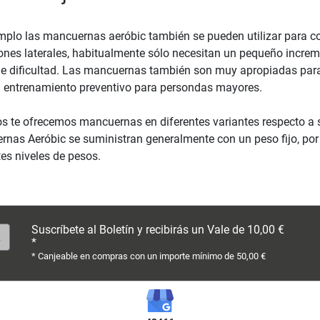
mplo las mancuernas aeróbic también se pueden utilizar para con
ones laterales, habitualmente sólo necesitan un pequeño increm
e dificultad. Las mancuernas también son muy apropiadas par
 entrenamiento preventivo para persondas mayores.
s te ofrecemos mancuernas en diferentes variantes respecto a s
nas Aeróbic se suministran generalmente con un peso fijo, por
tes niveles de pesos.
Suscríbete al Boletín y recibirás un Vale de 10,00 €
*
* Canjeable en compras con un importe mínimo de 50,00 €