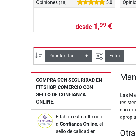
Opiniones
5,0
Opini
(18)
1,
€
99
desde
Busqueda ava
Ordenar por
Filtro
Manc
COMPRA CON SEGURIDAD EN
FITSHOP, COMERCIO CON
SELLO DE CONFIANZA
Las Man
ONLINE.
resiste
son muy
Fitshop está adherido
apropia
a
Confianza Online
, el
Otra
sello de calidad en