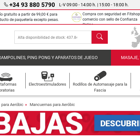
+34 93 880 5790
L-V 09:00 - 14:00 h. | 15:00 - 18:00 h.
Compra con seguridad en Fitshop
ío gratuito a partir de
99,00 €
para
comercio con sello de Confianza
ducto de paquetería excepto pesas.
Online.
Buscar
RAMPOLINES, PING PONG Y APARATOS DE JUEGO
MASAJE,
ataformas
Electroestimuladores
Rodillos de Automasaje para la
bratorias
Fascia
 para Aeróbic
Mancuernas para Aeróbic