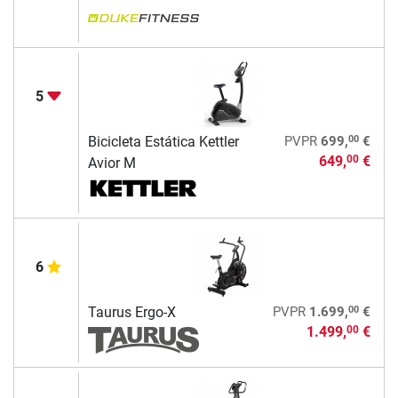
5
00
Bicicleta Estática Kettler
PVPR
699,
€
649,
€
00
Avior M
6
00
Taurus Ergo-X
PVPR
1.699,
€
1.499,
€
00