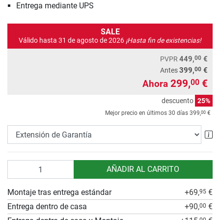
Entrega mediante UPS
SALE
Válido hasta 31 de agosto de 2026
¡Hasta fin de existencias!
00
449,
€
PVPR
00
399,
€
Antes
299,
€
00
Ahora
descuento
25%
00
Mejor precio en últimos 30 días
399,
€
Ex
Cantidad
AÑADIR AL CARRITO
Montaje tras entrega estándar
+69,
€
95
Entrega dentro de casa
+90,
€
00
00