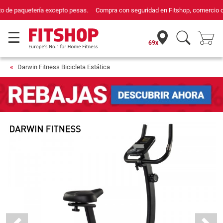
Compra con seguridad en Fitshop, comercio con sello de Confianza Online.
69x
Darwin Fitness Bicicleta Estática