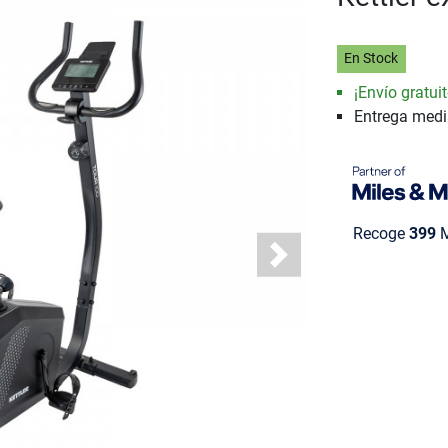
En Stock
¡Envío gratuit
Entrega med
Recoge
399
M
Next