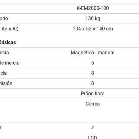
K-EM2000-100
ario
130 kg
 An x Al)
104 x 52 x 140 cm
Básicas
ncia
Magnético - manual
e inercia
5
ncia
8
misión
8
Piñón libre
Correa
t
✓
LCD