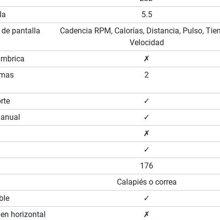
la
5.5
 de pantalla
Cadencia RPM, Calorías, Distancia, Pulso, Tie
Velocidad
ámbrica
✗
amas
2
rte
✓
manual
✓
✗
✓
176
Calapiés o correa
ble
✓
 en horizontal
✗