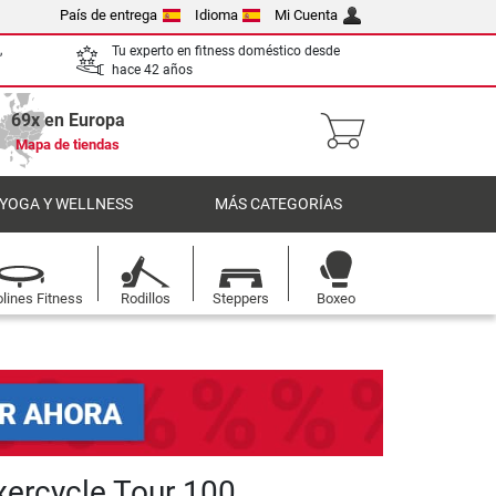
País de entrega
Idioma
Mi Cuenta
,
Tu experto en fitness doméstico desde
hace 42 años
69x en Europa
Mapa de tiendas
 YOGA Y WELLNESS
MÁS CATEGORÍAS
lines Fitness
Rodillos
Steppers
Boxeo
exercycle Tour 100