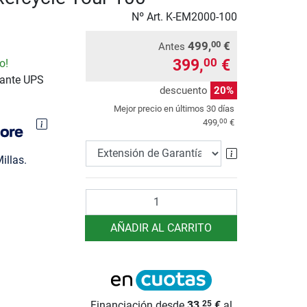
Nº Art.
K-EM2000-100
499,
€
00
Antes
399,
€
00
o!
iante UPS
descuento
20%
Mejor precio en últimos 30 días
00
499,
€
Extensión de 
illas.
Cantidad
AÑADIR AL CARRITO
Financiación desde
33,
€
al
25