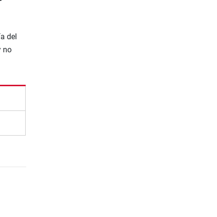
r
a del
y no