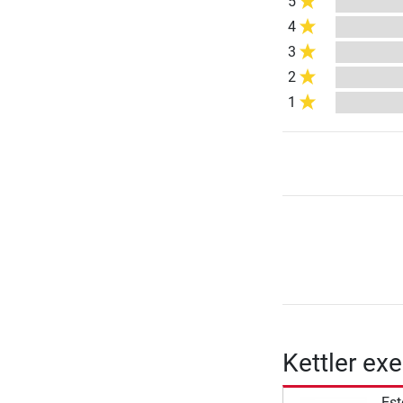
5
4
3
2
1
Kettler ex
Est