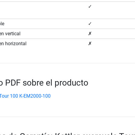
✓
ble
✓
n vertical
✗
en horizontal
✗
 PDF sobre el producto
 Tour 100 K-EM2000-100