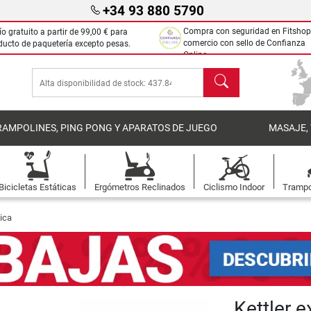
+34 93 880 5790
Compra con seguridad en Fitshop
ío gratuito a partir de
99,00 €
para
comercio con sello de Confianza
ducto de paquetería excepto pesas.
Online.
Buscar
RAMPOLINES, PING PONG Y APARATOS DE JUEGO
MASAJE,
Bicicletas Estáticas
Ergómetros Reclinados
Ciclismo Indoor
Trampo
tica
Kettler 