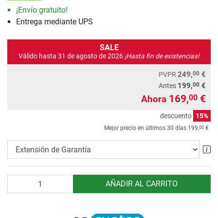
¡Envío gratuito!
Entrega mediante UPS
SALE
Válido hasta 31 de agosto de 2026
¡Hasta fin de existencias!
00
249,
€
PVPR
00
199,
€
Antes
169,
€
00
Ahora
descuento
15%
00
Mejor precio en últimos 30 días
199,
€
Ex
Cantidad
AÑADIR AL CARRITO