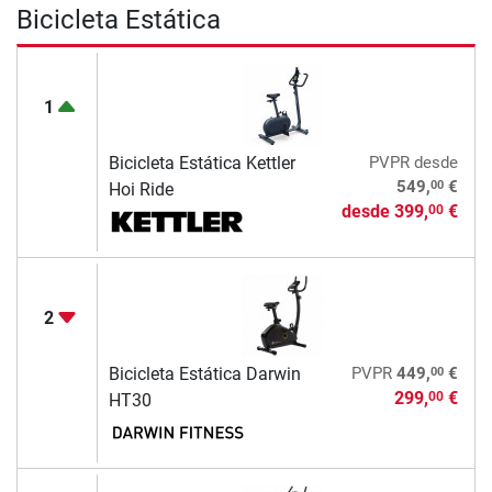
Bicicleta Estática
1
Bicicleta Estática Kettler
PVPR
desde
00
549,
€
Hoi Ride
desde
399,
€
00
2
00
Bicicleta Estática Darwin
PVPR
449,
€
299,
€
00
HT30