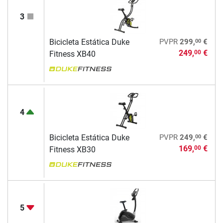
3
00
Bicicleta Estática Duke
PVPR
299,
€
249,
€
00
Fitness XB40
4
00
Bicicleta Estática Duke
PVPR
249,
€
169,
€
00
Fitness XB30
5