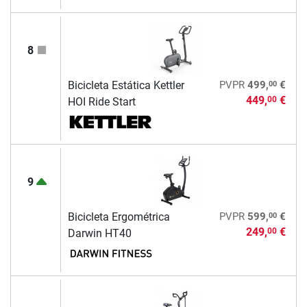
8
00
Bicicleta Estática Kettler
PVPR
499,
€
449,
€
00
HOI Ride Start
9
00
Bicicleta Ergométrica
PVPR
599,
€
249,
€
00
Darwin HT40