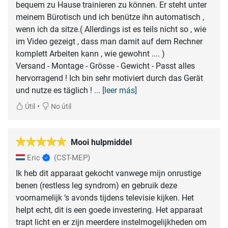
bequem zu Hause trainieren zu können. Er steht unter
meinem Bürotisch und ich benütze ihn automatisch ,
wenn ich da sitze.( Allerdings ist es teils nicht so , wie
im Video gezeigt , dass man damit auf dem Rechner
komplett Arbeiten kann , wie gewohnt .... )
Versand - Montage - Grösse - Gewicht - Passt alles
hervorragend ! Ich bin sehr motiviert durch das Gerät
und nutze es täglich !
... [leer más]
•
Útil
No útil
Mooi hulpmiddel
Eric
(CST-MEP)
Ik heb dit apparaat gekocht vanwege mijn onrustige
benen (restless leg syndrom) en gebruik deze
voornamelijk ‘s avonds tijdens televisie kijken. Het
helpt echt, dit is een goede investering. Het apparaat
trapt licht en er zijn meerdere instelmogelijkheden om