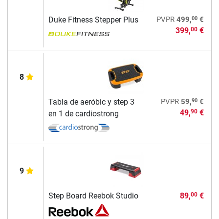
00
Duke Fitness Stepper Plus
PVPR
499,
€
399,
€
00
8
90
Tabla de aeróbic y step 3
PVPR
59,
€
49,
€
90
en 1 de cardiostrong
9
Step Board Reebok Studio
89,
€
00