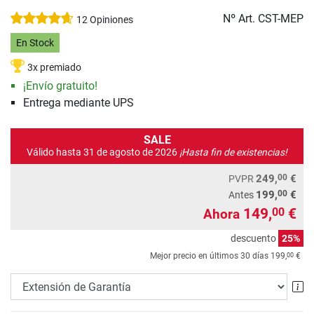
Nº Art.
CST-MEP
12 Opiniones
En Stock
3x premiado
¡Envío gratuito!
Entrega mediante UPS
SALE
Válido hasta 31 de agosto de 2026
¡Hasta fin de existencias!
00
249,
€
PVPR
00
199,
€
Antes
149,
€
00
Ahora
descuento
25%
00
Mejor precio en últimos 30 días
199,
€
Ex