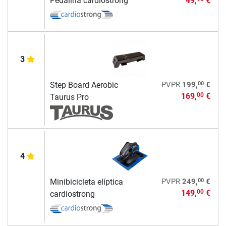
Pedalina cardiostrong
49,
€
3
00
Step Board Aerobic
PVPR
199,
€
169,
€
00
Taurus Pro
4
00
Minibicicleta elíptica
PVPR
249,
€
149,
€
00
cardiostrong