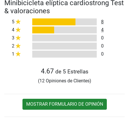
Minibicicleta elíptica cardiostrong Test
& valoraciones
5
8
4
4
3
0
2
0
1
0
4.67
de 5 Estrellas
(12 Opiniones de Clientes)
MOSTRAR FORMULARIO DE OPINIÓN