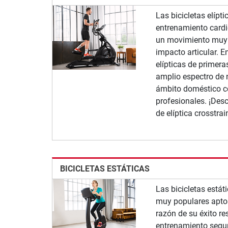
Las bicicletas elípt
entrenamiento cardi
un movimiento muy n
impacto articular. E
elípticas de primer
amplio espectro de 
ámbito doméstico 
profesionales. ¡Des
de elíptica crosstra
BICICLETAS ESTÁTICAS
Las bicicletas estát
muy populares aptos
razón de su éxito r
entrenamiento segur