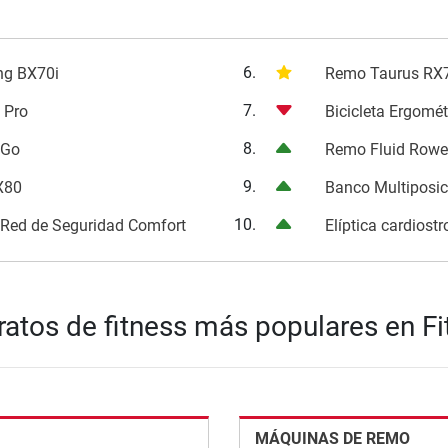
6.
ong BX70i
Remo Taurus RX
7.
 Pro
Bicicleta Ergomé
8.
 Go
Remo Fluid Rowe
9.
EX80
Banco Multiposi
10.
. Red de Seguridad Comfort
Elíptica cardios
ratos de fitness más populares en Fi
MÁQUINAS DE REMO