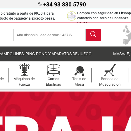
+34 93 880 5790
Compra con seguridad en Fitshop
ío gratuito a partir de
99,00 €
para
comercio con sello de Confianza
ducto de paquetería excepto pesas.
Online.
Buscar
RAMPOLINES, PING PONG Y APARATOS DE JUEGO
MASAJE,
 de
Máquinas de
Camas
Tenis de
Bancos de
Fuerza
Elásticas
Mesa
Musculación