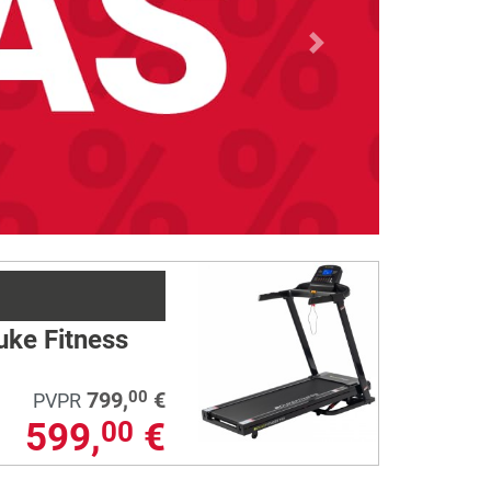
Next
uke Fitness
799,
€
00
PVPR
599,
€
00