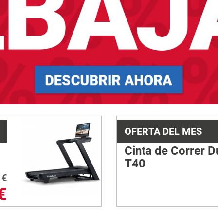
OFERTA DEL MES
Cinta de Correr D
T40
€
€