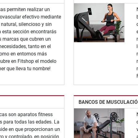
icas permiten realizar un
ovascular efectivo mediante
atural, silencioso y sin
n esta sección encontrarás
as marcas que cubren un
necesidades, tanto en el
como en entornos más
cubre en Fitshop el modelo
iner que lleva tu nombre!
BANCOS DE MUSCULACI
icas son aparatos fitness
 para todas las edades. La
eside en que proporcionan un
o y controlado, en posición