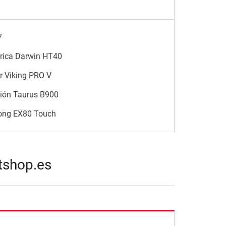
7
trica Darwin HT40
r Viking PRO V
ción Taurus B900
trong EX80 Touch
tshop.es