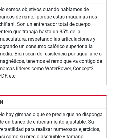
No somos objetivos cuando hablamos de
bancos de remo, ¡porque estas máquinas nos
chiflan!. Son un entrenador total de cuerpo
entero que trabaja hasta un 85% de la
musculatura, respetando las articulaciones y
logrando un consumo calórico superior a la
media. Bien sean de resistencia por agua, aire o
magnéticos, tenemos el remo que va contigo de
marcas líderes como WaterRower, Concept2,
FDF, etc.
ÓN
No hay gimnasio que se precie que no disponga
de un banco de entrenamiento ajustable. Su
versatilidad para realizar numerosos ejercicios,
así como su precio asequible y tamaño