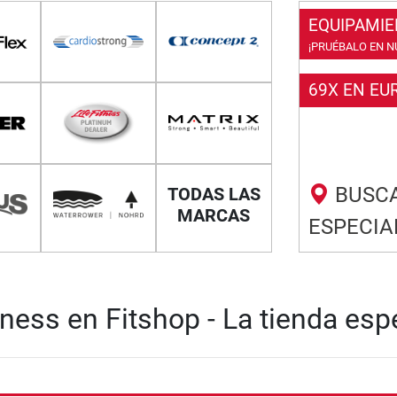
EQUIPAMIE
¡PRUÉBALO EN N
69X EN EU
BUSCA
TODAS LAS
MARCAS
ESPECIA
ness en Fitshop - La tienda esp