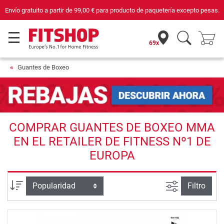
Envío gratuito a partir de
99,00 €
para producto de paquetería excepto pesas.
69x
Guantes de Boxeo
COMPRAR GUANTES DE BOXEO MMA
EN EL RETAILER DE FITNESS Nº1 DE
EUROPA
Busqueda a
Ordenar por
Filtro