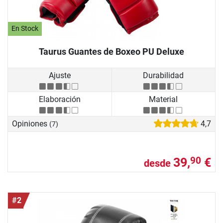
En Stock
Taurus Guantes de Boxeo PU Deluxe
Ajuste
Durabilidad
Elaboración
Material
Opiniones
4,7
(7)
39,
€
90
desde
#2