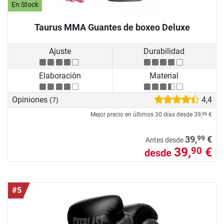
En Stock
Taurus MMA Guantes de boxeo Deluxe
Ajuste
Durabilidad
Elaboración
Material
Opiniones
4,4
(7)
Mejor precio en últimos 30 días desde
39,
€
99
99
39,
€
Antes desde
39,
€
90
desde
#5