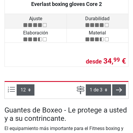
Everlast boxing gloves Core 2
Ajuste
Durabilidad
Elaboración
Material
34,
€
99
desde
Artículos por página:
Página
sigui
Guantes de Boxeo - Le protege a usted
y a su contrincante.
El equipamiento más importante para el Fitness boxing y