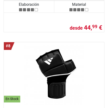
Elaboración
Material
44,
€
99
desde
#8
En Stock