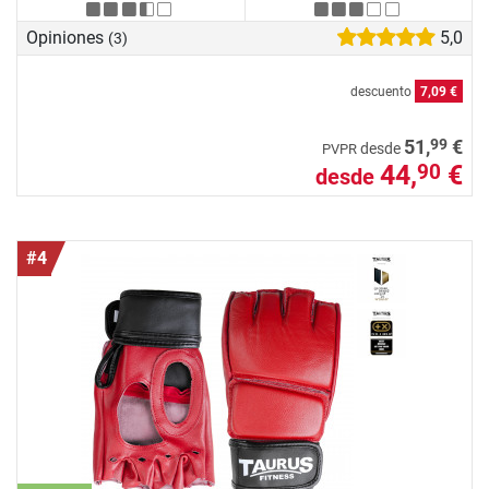
Opiniones
5,0
(3)
descuento
7,09 €
99
51,
€
desde
PVPR
44,
€
90
desde
#4