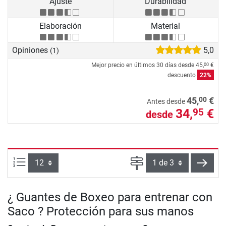
Ajuste
Durabilidad
Elaboración
Material
Opiniones
5,0
(1)
Mejor precio en últimos 30 días desde
45,
€
00
descuento
22%
00
45,
€
Antes desde
34,
€
95
desde
Artículos por página:
Página
sigui
¿ Guantes de Boxeo para entrenar con
Saco ? Protección para sus manos