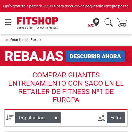
e paquetería excepto pesas.
Compra con seguridad en Fitshop, comercio con s
69x
Guantes de Boxeo
COMPRAR GUANTES
ENTRENAMIENTO CON SACO EN EL
RETAILER DE FITNESS Nº1 DE
EUROPA
Busqueda a
Ordenar por
Filtro