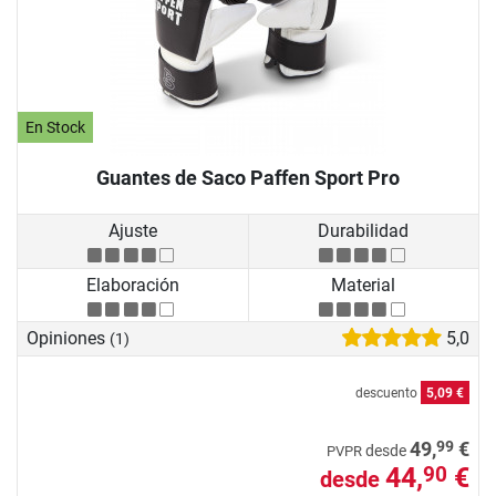
En Stock
Guantes de Saco Paffen Sport Pro
Ajuste
Durabilidad
Elaboración
Material
Opiniones
5,0
(1)
descuento
5,09 €
99
49,
€
desde
PVPR
44,
€
90
desde