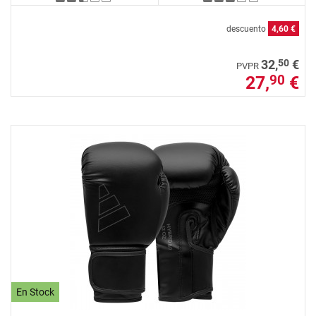
descuento
4,60 €
50
32,
€
PVPR
27,
€
90
En Stock