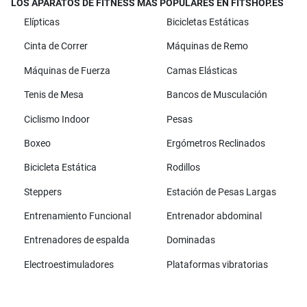
LOS APARATOS DE FITNESS MÁS POPULARES EN FITSHOP.ES
Elípticas
Bicicletas Estáticas
Cinta de Correr
Máquinas de Remo
Máquinas de Fuerza
Camas Elásticas
Tenis de Mesa
Bancos de Musculación
Ciclismo Indoor
Pesas
Boxeo
Ergómetros Reclinados
Bicicleta Estática
Rodillos
Steppers
Estación de Pesas Largas
Entrenamiento Funcional
Entrenador abdominal
Entrenadores de espalda
Dominadas
Electroestimuladores
Plataformas vibratorias
Todas las marcas