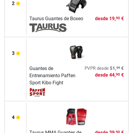
2
Taurus Guantes de Boxeo
desde
19,
€
90
3
99
Guantes de
PVPR
desde
51,
€
desde
44,
€
90
Entrenamiento Paffen
Sport Kibo Fight
4
Taurus MMA Guantes de
desde
39,
€
90