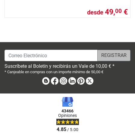
49,
€
00
desde
Correo Electrónico
Suscríbete al Boletín y recibirás un Vale de 10,00 € *
* Canjeable en compras con un importe mínimo de 50,00 €
Blog
Facebook
Instagram
Linkedin
Pinterest
X
43466
Opiniones
4.85
/ 5.00