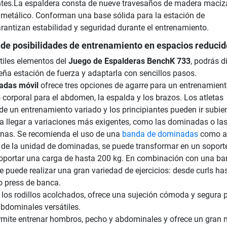
ntes.La espaldera consta de nueve travesaños de madera maciz
 metálico. Conforman una base sólida para la estación de
rantizan estabilidad y seguridad durante el entrenamiento.
 de posibilidades de entrenamiento en espacios reducid
átiles elementos del
Juego de Espalderas BenchK 733
, podrás d
eña estación de fuerza y adaptarla con sencillos pasos.
adas móvil
ofrece tres opciones de agarre para un entrenamien
o corporal para el abdomen, la espalda y los brazos. Los atletas
 de un entrenamiento variado y los principiantes pueden ir subi
 llegar a variaciones más exigentes, como las dominadas o la
rnas. Se recomienda el uso de una
banda de dominadas
como a
 de la unidad de dominadas, se puede transformar en un soport
oportar una carga de hasta 200 kg. En combinación con una bar
e puede realizar una gran variedad de ejercicios: desde curls ha
o press de banca.
a los rodillos acolchados, ofrece una sujeción cómoda y segura 
 abdominales versátiles.
mite entrenar hombros, pecho y abdominales y ofrece un gran n