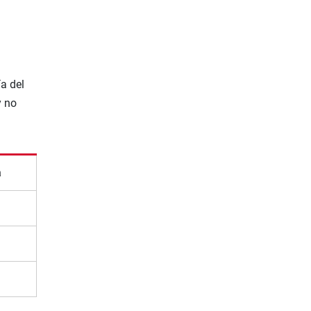
a del
y no
a