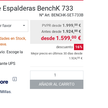
 Espalderas BenchK 733
Nº Art.
BENCHK-SET-733B
1.999,
€
00
PVPR
desde
r favor
1.924,
€
00
Antes desde
1.599,
€
00
desde
dades en Stock,
reve.
descuento
16%
vío: Escoge la
Mejor precio en últimos 30 días desde
00
1.924,
€
iante UPS
Cantidad
AÑADIR AL CARRITO
Millas.