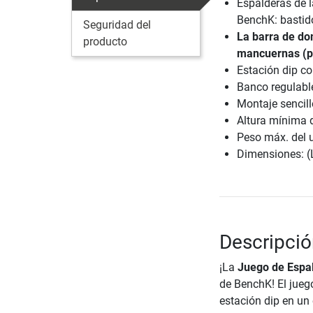
Espalderas de l
BenchK: bastid
Seguridad del
La barra de do
producto
mancuernas (p
Estación dip c
Banco regulable
Montaje sencillo
Altura mínima 
Peso máx. del 
Dimensiones: (
Descripció
¡La
Juego de Espa
de BenchK! El jueg
estación dip en un