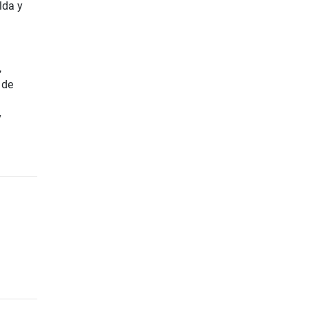
lda y
,
 de
y