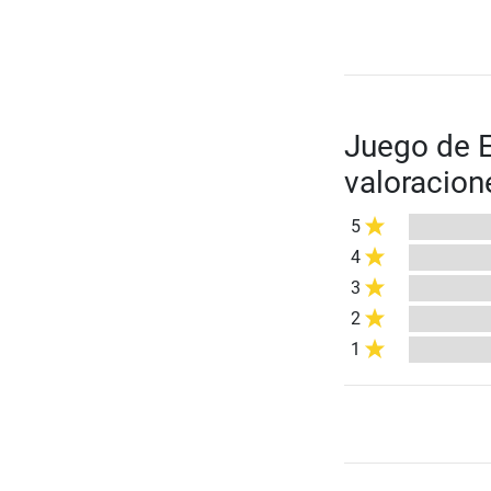
Juego de 
valoracion
5
4
3
2
1