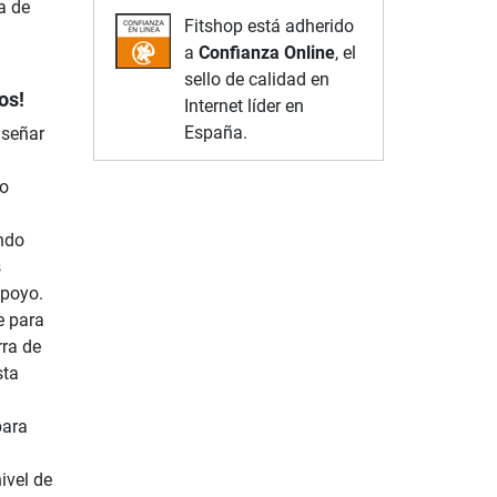
a de
Fitshop está adherido
a
Confianza Online
, el
sello de calidad en
os!
Internet líder en
España.
iseñar
to
endo
s
poyo.
e para
ra de
sta
para
ivel de