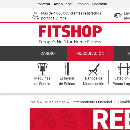
Empresa
Aviso Legal
Empleo
Contacto
Más de 4.000.000 clientes satisfechos
Env
por toda Europa
pro
CARDIO
MUSCULACIÓN
T
Máquinas
Estación
Bancos de
Estación
de Fuerza
de Poleas
Musculación
Pesas Lar
Inicio
Musculación
Entrenamiento Funcional
Espald