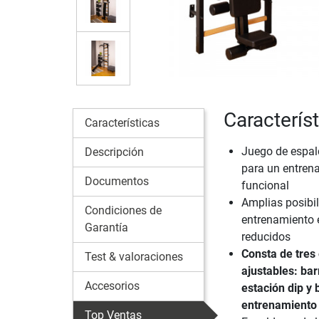
Caracterís
Características
Juego de espal
Descripción
para un entren
Documentos
funcional
Amplias posibi
Condiciones de
entrenamiento 
Garantía
reducidos
Consta de tres
Test & valoraciones
ajustables: ba
Accesorios
estación dip y
entrenamiento
Top Ventas