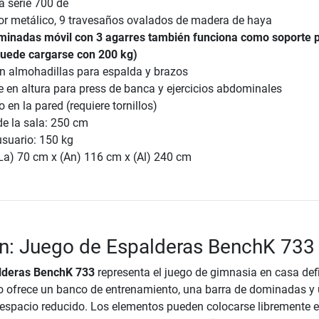
a serie 700 de
or metálico, 9 travesaños ovalados de madera de haya
minadas móvil con 3 agarres también funciona como soporte 
uede cargarse con 200 kg)
on almohadillas para espalda y brazos
 en altura para press de banca y ejercicios abdominales
 en la pared (requiere tornillos)
de la sala: 250 cm
usuario: 150 kg
La) 70 cm x (An) 116 cm x (Al) 240 cm
n: Juego de Espalderas BenchK 733
lderas BenchK 733
representa el juego de gimnasia en casa defi
o ofrece un banco de entrenamiento, una barra de dominadas y
 espacio reducido. Los elementos pueden colocarse libremente e