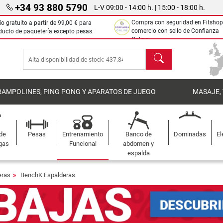
+34 93 880 5790
L-V 09:00 - 14:00 h. | 15:00 - 18:00 h.
Compra con seguridad en Fitshop
ío gratuito a partir de
99,00 €
para
comercio con sello de Confianza
ducto de paquetería excepto pesas.
Online.
Buscar
RAMPOLINES, PING PONG Y APARATOS DE JUEGO
MASAJE,
 de
Pesas
Entrenamiento
Banco de
Dominadas
El
gas
Funcional
abdomen y
espalda
eras
BenchK Espalderas