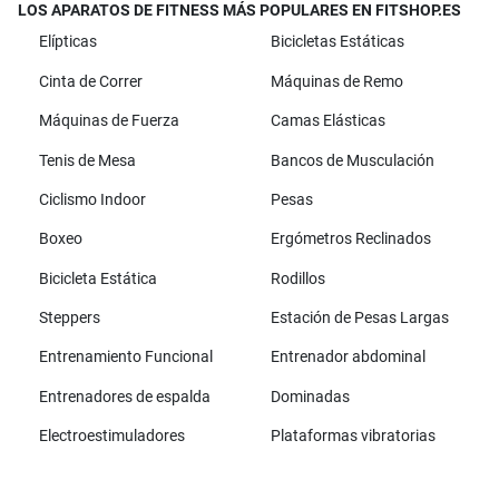
LOS APARATOS DE FITNESS MÁS POPULARES EN FITSHOP.ES
Elípticas
Bicicletas Estáticas
Cinta de Correr
Máquinas de Remo
Máquinas de Fuerza
Camas Elásticas
Tenis de Mesa
Bancos de Musculación
Ciclismo Indoor
Pesas
Boxeo
Ergómetros Reclinados
Bicicleta Estática
Rodillos
Steppers
Estación de Pesas Largas
Entrenamiento Funcional
Entrenador abdominal
Entrenadores de espalda
Dominadas
Electroestimuladores
Plataformas vibratorias
Todas las marcas