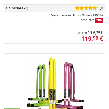
Opiniones
5,0
(3)
Mejor precio en últimos 30 días
149,
€
90
descuento
20%
90
149,
€
Antes
119,
€
90