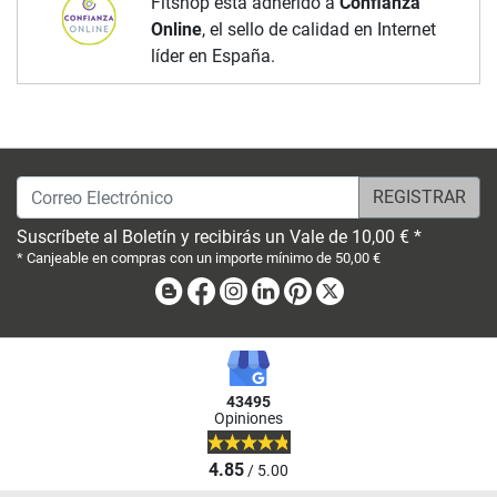
Fitshop está adherido a
Confianza
Online
, el sello de calidad en Internet
líder en España.
Correo Electrónico
Suscríbete al Boletín y recibirás un Vale de 10,00 € *
* Canjeable en compras con un importe mínimo de 50,00 €
Blog
Facebook
Instagram
Linkedin
Pinterest
X
43495
Opiniones
4.85
/ 5.00