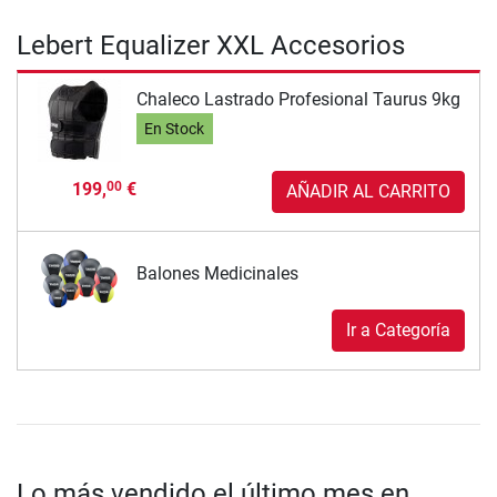
Lebert Equalizer XXL Accesorios
Chaleco Lastrado Profesional Taurus 9kg
En Stock
199,
€
00
AÑADIR AL CARRITO
Balones Medicinales
Ir a Categoría
Lo más vendido el último mes en