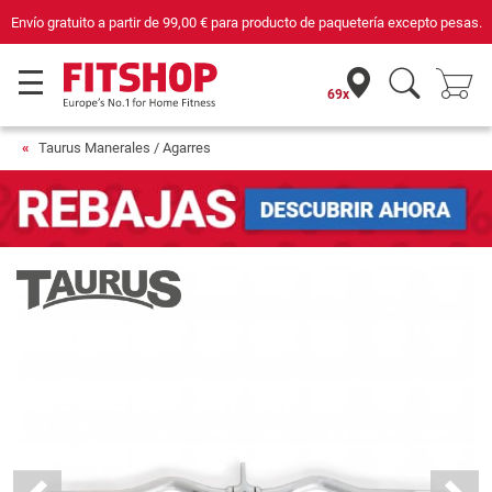
cepto pesas.
Compra con seguridad en Fitshop, comercio con sello de Confian
69x
Taurus Manerales / Agarres