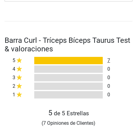
Barra Curl - Tríceps Bíceps Taurus Test
& valoraciones
5
7
4
0
3
0
2
0
1
0
5
de 5 Estrellas
(7 Opiniones de Clientes)