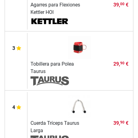
Agarres para Flexiones
39,
€
00
Kettler HOI
3
Tobillera para Polea
29,
€
90
Taurus
4
Cuerda Tríceps Taurus
39,
€
90
Larga