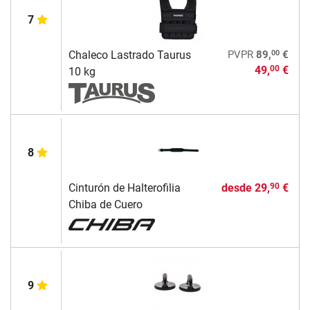
7
00
Chaleco Lastrado Taurus
PVPR
89,
€
49,
€
00
10 kg
8
Cinturón de Halterofilia
desde
29,
€
90
Chiba de Cuero
9