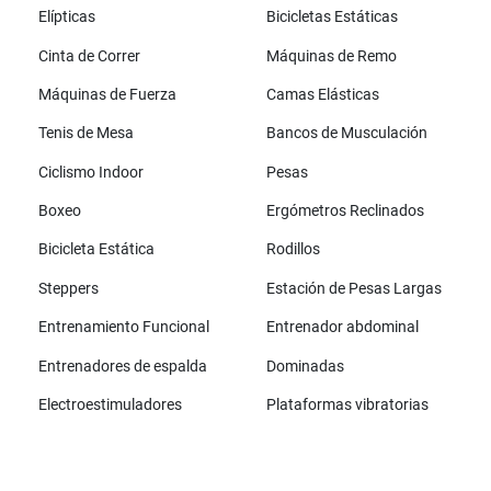
Elípticas
Bicicletas Estáticas
Cinta de Correr
Máquinas de Remo
Máquinas de Fuerza
Camas Elásticas
Tenis de Mesa
Bancos de Musculación
Ciclismo Indoor
Pesas
Boxeo
Ergómetros Reclinados
Bicicleta Estática
Rodillos
Steppers
Estación de Pesas Largas
Entrenamiento Funcional
Entrenador abdominal
Entrenadores de espalda
Dominadas
Electroestimuladores
Plataformas vibratorias
Todas las marcas