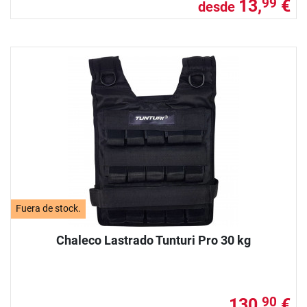
13,
€
99
desde
Fuera de stock.
Chaleco Lastrado Tunturi Pro 30 kg
130,
€
90