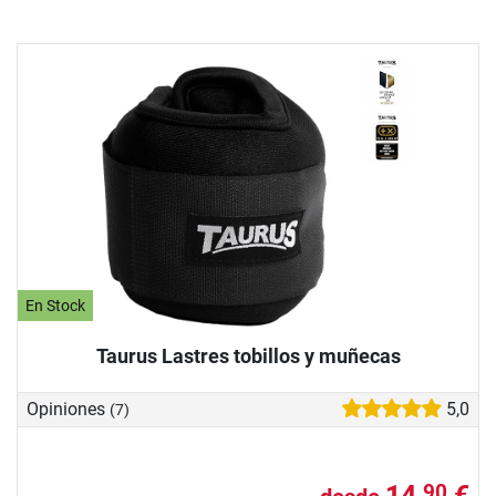
En Stock
Taurus Lastres tobillos y muñecas
Opiniones
5,0
(7)
14,
€
90