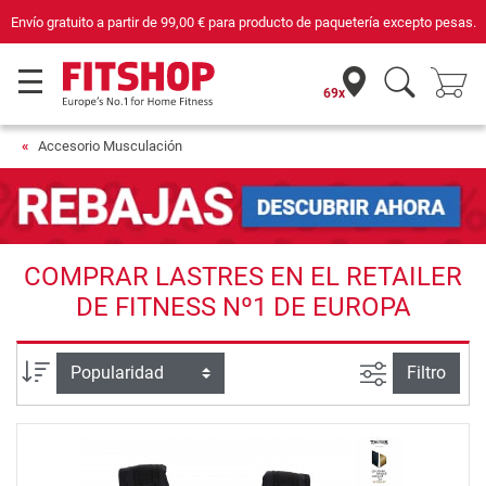
Envío gratuito a partir de
99,00 €
para producto de paquetería excepto pesas.
69x
Accesorio Musculación
COMPRAR LASTRES EN EL RETAILER
DE FITNESS Nº1 DE EUROPA
Busqueda a
Ordenar por
Filtro