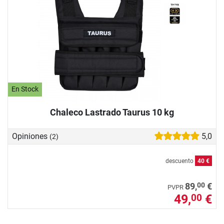
En Stock
Chaleco Lastrado Taurus 10 kg
Opiniones
5,0
(2)
descuento
40 €
00
89,
€
PVPR
49,
€
00