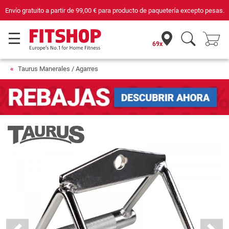
pto pesas.
Compra con seguridad en Fitshop, comercio con sello de Confianza
69x
Taurus Manerales / Agarres