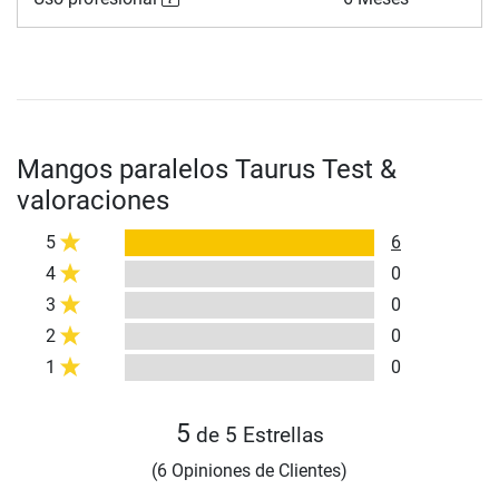
Mangos paralelos Taurus Test &
valoraciones
5
6
4
0
3
0
2
0
1
0
5
de 5 Estrellas
(6 Opiniones de Clientes)