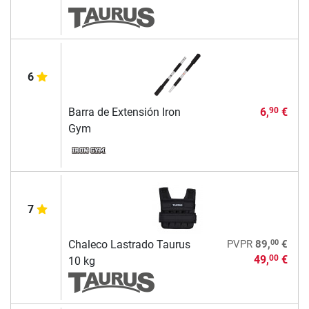
6
Barra de Extensión Iron
6,
€
90
Gym
7
00
Chaleco Lastrado Taurus
PVPR
89,
€
49,
€
00
10 kg