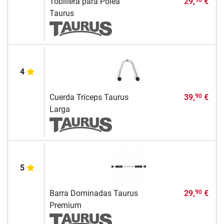
Tobillera para Polea
29,
€
90
Taurus
4
Cuerda Tríceps Taurus
39,
€
90
Larga
5
Barra Dominadas Taurus
29,
€
90
Premium