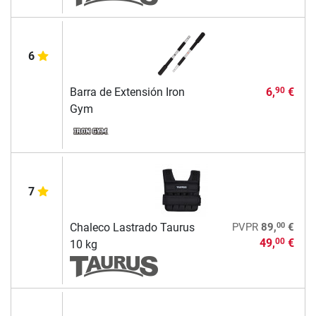
6
Barra de Extensión Iron
6,
€
90
Gym
7
00
Chaleco Lastrado Taurus
PVPR
89,
€
49,
€
00
10 kg