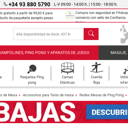
+34 93 880 5790
L-V 09:00 - 14:00 h. | 15:00 - 18:00 h.
Compra con seguridad en Fitshop
ío gratuito a partir de
99,00 €
para
comercio con sello de Confianza
ducto de paquetería excepto pesas.
Online.
Buscar
RAMPOLINES, PING PONG Y APARATOS DE JUEGO
MASAJE,
a
Raquetas Ping
Camas
Cuerda
Vehí
pong
Elásticas
floja
infan
is de Mesa
Accesorios para Tenis de mesa
Redes Mesas de Ping Pong