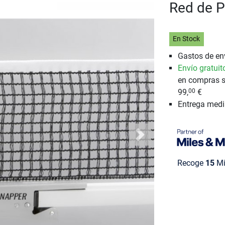
Red de P
En Stock
Gastos de env
Envío gratuit
en compras s
99,
€
00
Entrega med
Next
Recoge
15
Mi