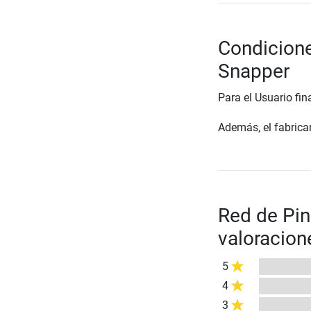
Condicione
Snapper
Para el Usuario fin
Además, el fabrican
Red de Pin
valoracion
5
4
3