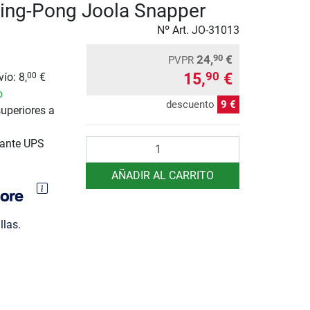
ing-Pong Joola Snapper
Nº Art.
JO-31013
24,
€
90
PVPR
15,
€
90
ío: 8,
€
00
o
descuento
9 €
uperiores a
Cantidad
iante UPS
AÑADIR AL CARRITO
llas.