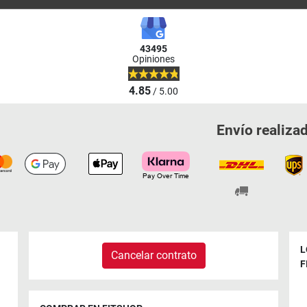
43495
Opiniones
4.85
/ 5.00
Envío realiza
L
Cancelar contrato
F