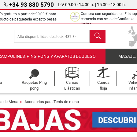
+34 93 880 5790
L-V 09:00 - 14:00 h. | 15:00 - 18:00 h.
Compra con seguridad en Fitshop
ío gratuito a partir de
99,00 €
para
comercio con sello de Confianza
ducto de paquetería excepto pesas.
Online.
Buscar
RAMPOLINES, PING PONG Y APARATOS DE JUEGO
MASAJE,
a
Raquetas Ping
Camas
Cuerda
Vehí
pong
Elásticas
floja
infan
is de Mesa
Accesorios para Tenis de mesa