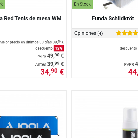
ck
En Stock
a Red Tenis de mesa WM
Funda Schildkröt
Opiniones
(4)
Mejor precio en últimos 30 días
39,
€
99
descuento
12%
descuento
90
49,
€
PVPR
99
39,
€
4
Antes
PVPR
34,
€
44
90