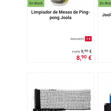
En Stock
En Sto
Limpiador de Mesas de Ping-
Jool
pong Joola
descuento
1 €
90
9,
€
PVPR
8,
€
90