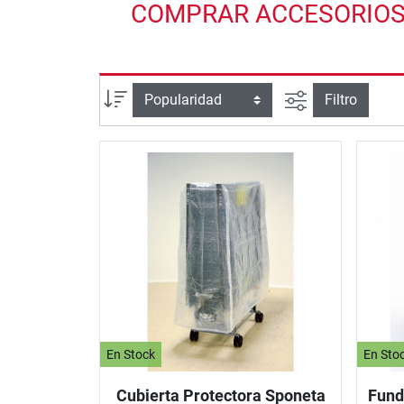
COMPRAR ACCESORIOS P
Busqueda ava
Ordenar por
Filtro
En Stock
En Sto
Cubierta Protectora Sponeta
Fund