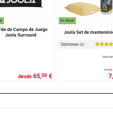
ck
En Stock
rde de Campo de Juego
Joola Set de mantenimi
Joola Surround
Opiniones
(2)
descue
PVPR
65,
€
7
00
desde
nzada