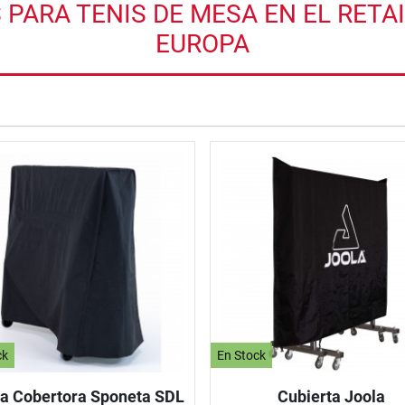
ARA TENIS DE MESA EN EL RETAI
EUROPA
nzada
ck
En Stock
a Cobertora Sponeta SDL
Cubierta Joola