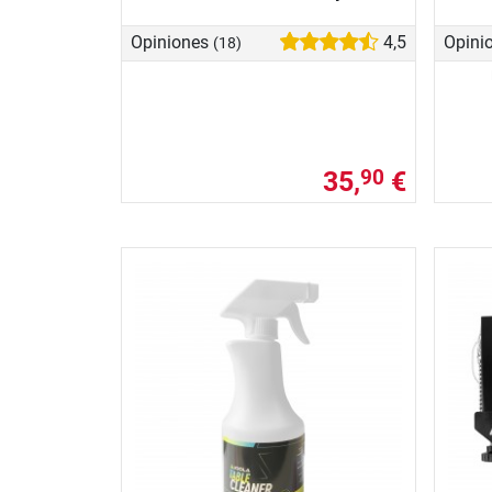
Opiniones
4,5
Opini
(18)
35,
€
90