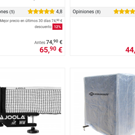
ones
4,8
Opiniones
(5)
(8)
Mejor precio en últimos 30 días
74,
€
90
descuento
12%
90
74,
€
Antes
65,
€
44
90