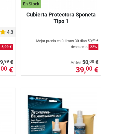
En Stock
Cubierta Protectora Sponeta
Tipo 1
4,8
Mejor precio en últimos 30 días
50,
€
00
5,99 €
descuento
22%
99
00
9,
€
50,
€
Antes
,
€
39,
€
00
00