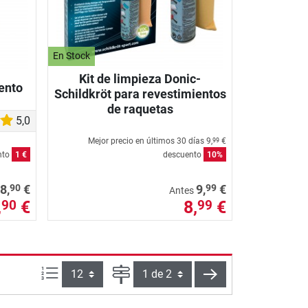
En Stock
Kit de limpieza Donic-
ento
Schildkröt para revestimientos
de raquetas
5,0
Mejor precio en últimos 30 días
9,
€
99
nto
1 €
descuento
10%
90
99
8,
€
9,
€
Antes
,
€
8,
€
90
99
Artículos por página:
Página
siguiente