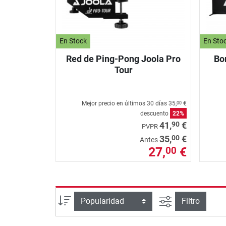
En Stock
En Sto
Red de Ping-Pong Joola Pro
Bo
Tour
Mejor precio en últimos 30 días
35,
€
00
descuento
22%
90
41,
€
PVPR
00
35,
€
Antes
27,
€
00
Busqueda ava
Ordenar por
Filtro