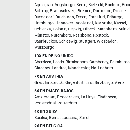
Aquisgrán
,
Augsburgo
,
Berlín
,
Bielefeld
,
Bochum
,
Bon
Bottrop
,
Braunschweig
,
Bremen
,
Dortmund
,
Dresde
,
Dusseldorf
,
Duisburgo
,
Essen
,
Frankfurt
,
Friburgo
,
Hamburgo
,
Hannover
,
Ingolstadt
,
Karlsruhe
,
Kassel
,
Coblenza
,
Colonia
,
Leipzig
,
Lübeck
,
Mannheim
,
Múnic
Münster
,
Nuremberg
,
Ratisbona
,
Rostock
,
Saarbrücken
,
Schleswig
,
Stuttgart
,
Wiesbaden
,
Wurzburgo
10X EN REINO UNIDO
Aberdeen
,
Leeds
,
Birmingham
,
Camberley
,
Edimburgo
Glasgow
,
Londres
,
Manchester
,
Nottingham
7X EN AUSTRIA
Graz
,
Innsbruck
,
Klagenfurt
,
Linz
,
Salzburgo
,
Viena
6X EN PAÍSES BAJOS
Ámsterdam
,
Bodegraven
,
La Haya
,
Eindhoven
,
Roosendaal
,
Rotterdam
4X EN SUIZA
Basilea
,
Berna
,
Lausana
,
Zúrich
2X EN BÉLGICA