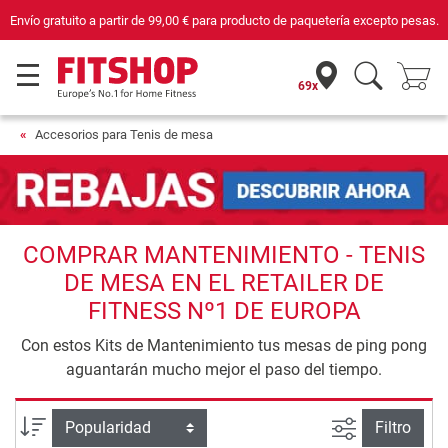
Envío gratuito a partir de
99,00 €
para producto de paquetería excepto pesas.
69x
Accesorios para Tenis de mesa
COMPRAR MANTENIMIENTO - TENIS
DE MESA EN EL RETAILER DE
FITNESS Nº1 DE EUROPA
Con estos Kits de Mantenimiento tus mesas de ping pong
aguantarán mucho mejor el paso del tiempo.
Busqueda a
Ordenar por
Filtro