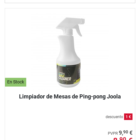
En Stock
Limpiador de Mesas de Ping-pong Joola
descuento
1 €
90
9,
€
PVPR
90