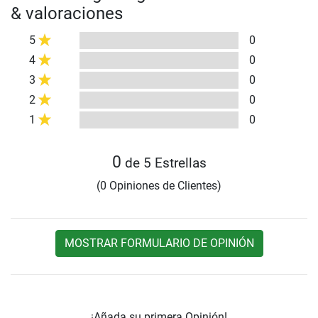
& valoraciones
5
0
4
0
3
0
2
0
1
0
0
de 5 Estrellas
(0 Opiniones de Clientes)
MOSTRAR FORMULARIO DE OPINIÓN
¡Añada su primera Opinión!