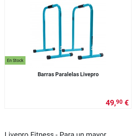
En Stock
Barras Paralelas Livepro
49,
€
90
Livepro Fitness - Para un mayor