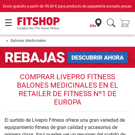
Envío gratuito a partir de
99,00 €
para producto de paquetería excepto pesas.
69x
Balones Medicinales
COMPRAR LIVEPRO FITNESS
BALONES MEDICINALES EN EL
RETAILER DE FITNESS Nº1 DE
EUROPA
El surtido de Livepro Fitness ofrece una gran variedad de
equipamiento fitness de gran calidad y accesorios de
primera clase. Aquí puedes ver un resumen del surtido de