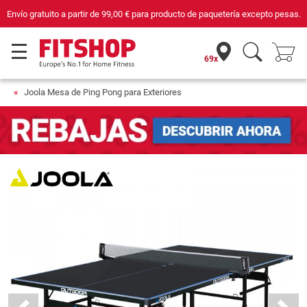
 €
para producto de paquetería excepto pesas.
Compra con seguridad en Fitsh
69x
Joola Mesa de Ping Pong para Exteriores