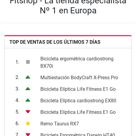
Fitshop - La tienda especialista
Nº 1 en Europa
TOP DE VENTAS DE LOS ÚLTIMOS 7 DÍAS
Bicicleta ergométrica cardiostrong
1.
BX70i
2.
Multiestación BodyCraft X-Press Pro
3.
Bicicleta Elíptica Life Fitness E1 Go
4.
Bicicleta Elíptica cardiostrong EX80
5.
Bicicleta Elíptica Life Fitness E1 Go
6.
Remo Taurus RX7
7.
Bicicleta Ergométrica Darwin HT40