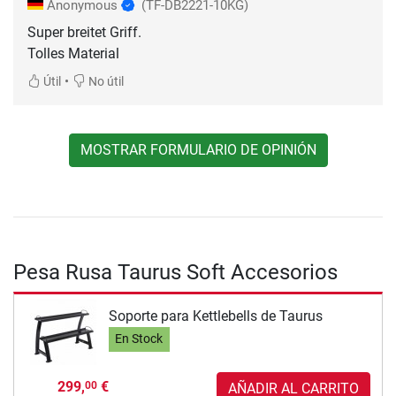
Anonymous
(TF-DB2221-10KG)
Super breitet Griff.
Tolles Material
•
Útil
No útil
MOSTRAR FORMULARIO DE OPINIÓN
Pesa Rusa Taurus Soft Accesorios
Soporte para Kettlebells de Taurus
En Stock
299,
€
00
AÑADIR AL CARRITO