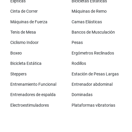
Elípticas
Bicicletas Estáticas
Cinta de Correr
Máquinas de Remo
Máquinas de Fuerza
Camas Elásticas
Tenis de Mesa
Bancos de Musculación
Ciclismo Indoor
Pesas
Boxeo
Ergómetros Reclinados
Bicicleta Estática
Rodillos
Steppers
Estación de Pesas Largas
Entrenamiento Funcional
Entrenador abdominal
Entrenadores de espalda
Dominadas
Electroestimuladores
Plataformas vibratorias
Todas las marcas