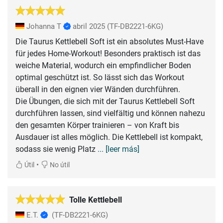
Johanna T
abril 2025
(TF-DB2221-6KG)
Die Taurus Kettlebell Soft ist ein absolutes Must-Have
für jedes Home-Workout! Besonders praktisch ist das
weiche Material, wodurch ein empfindlicher Boden
optimal geschützt ist. So lässt sich das Workout
überall in den eignen vier Wänden durchführen.
Die Übungen, die sich mit der Taurus Kettlebell Soft
durchführen lassen, sind vielfältig und können nahezu
den gesamten Körper trainieren – von Kraft bis
Ausdauer ist alles möglich. Die Kettlebell ist kompakt,
sodass sie wenig Platz
... [leer más]
•
Útil
No útil
Tolle Kettlebell
E.T.
(TF-DB2221-6KG)