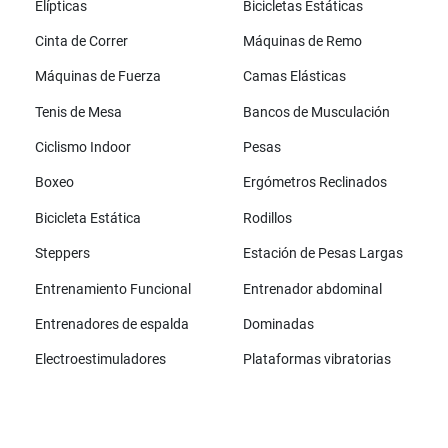
Elípticas
Bicicletas Estáticas
Cinta de Correr
Máquinas de Remo
Máquinas de Fuerza
Camas Elásticas
Tenis de Mesa
Bancos de Musculación
Ciclismo Indoor
Pesas
Boxeo
Ergómetros Reclinados
Bicicleta Estática
Rodillos
Steppers
Estación de Pesas Largas
Entrenamiento Funcional
Entrenador abdominal
Entrenadores de espalda
Dominadas
Electroestimuladores
Plataformas vibratorias
Todas las marcas