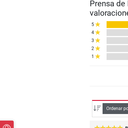
Prensa de 
valoracion
5
4
3
2
1
Ordenar po