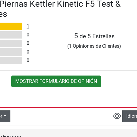
Piernas Kettler Kinetic F5 Test &
es
1
0
5
de 5 Estrellas
0
(1 Opiniones de Clientes)
0
0
MOSTRAR FORMULARIO DE OPINIÓN
r
Idio