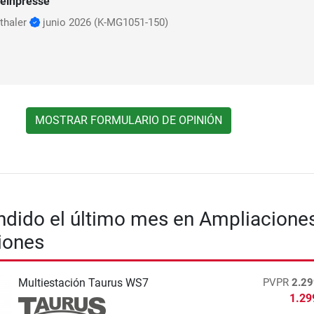
einpresse
thaler
junio 2026
(K-MG1051-150)
MOSTRAR FORMULARIO DE OPINIÓN
dido el último mes en Ampliacione
iones
Multiestación Taurus WS7
PVPR
2.29
1.29