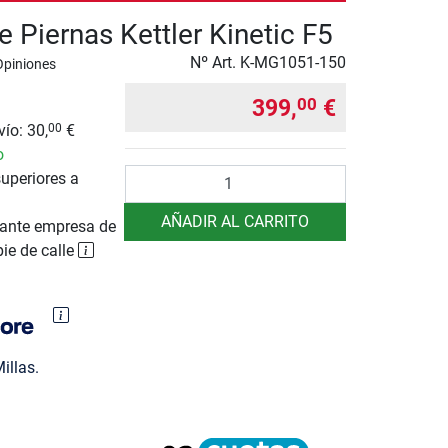
 Piernas Kettler Kinetic F5
Nº Art.
K-MG1051-150
Opiniones
399,
€
00
ío: 30,
€
00
o
Cantidad
uperiores a
AÑADIR AL CARRITO
ante empresa de
pie de calle
illas.