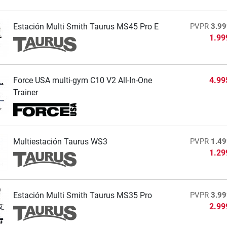
Estación Multi Smith Taurus MS45 Pro E
PVPR
3.99
1.99
Force USA multi-gym C10 V2 All-In-One
4.99
Trainer
Multiestación Taurus WS3
PVPR
1.49
1.29
Estación Multi Smith Taurus MS35 Pro
PVPR
3.99
2.99