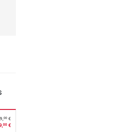
s
00
9,
€
9,
€
00