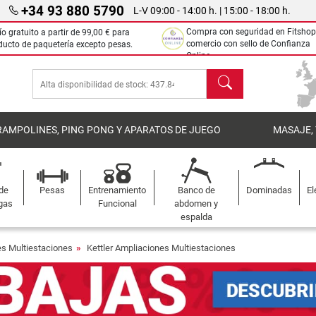
+34 93 880 5790
L-V 09:00 - 14:00 h. | 15:00 - 18:00 h.
Compra con seguridad en Fitshop
ío gratuito a partir de
99,00 €
para
comercio con sello de Confianza
ducto de paquetería excepto pesas.
Online.
Buscar
RAMPOLINES, PING PONG Y APARATOS DE JUEGO
MASAJE,
 de
Pesas
Entrenamiento
Banco de
Dominadas
El
gas
Funcional
abdomen y
espalda
s Multiestaciones
Kettler Ampliaciones Multiestaciones