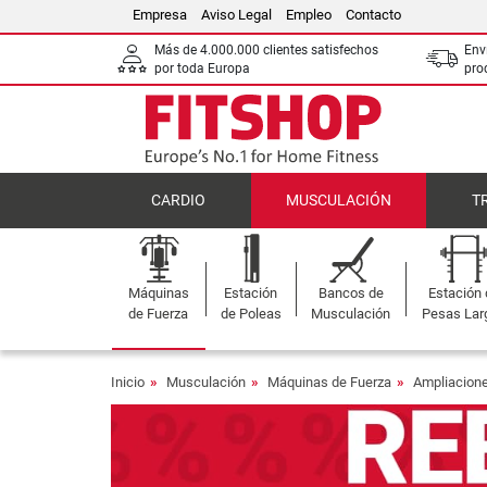
Empresa
Aviso Legal
Empleo
Contacto
Más de 4.000.000 clientes satisfechos
Env
por toda Europa
pro
CARDIO
MUSCULACIÓN
T
Máquinas
Estación
Bancos de
Estación
de Fuerza
de Poleas
Musculación
Pesas Lar
Inicio
Musculación
Máquinas de Fuerza
Ampliacione