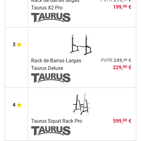
Rack de barras largas
199,
€
00
Taurus X2 Pro
3
00
Rack de Barras Largas
PVPR
249,
€
229,
€
00
Taurus Deluxe
4
Taurus Squat Rack Pro
599,
€
00