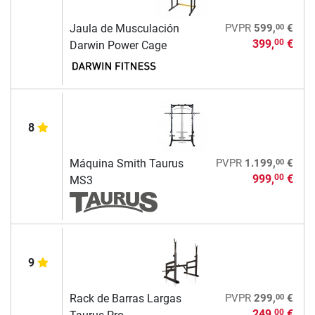
00
Jaula de Musculación
PVPR
599,
€
399,
€
00
Darwin Power Cage
8
00
Máquina Smith Taurus
PVPR
1.199,
€
999,
€
00
MS3
9
00
Rack de Barras Largas
PVPR
299,
€
249,
€
00