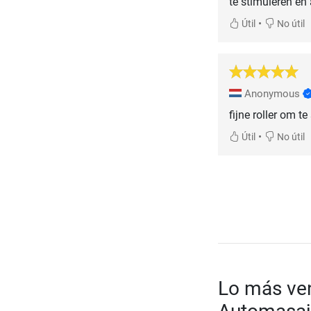
te stimuleren en 
•
Útil
No útil
Anonymous
fijne roller om te
•
Útil
No útil
Lo más ven