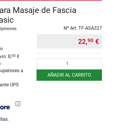
para Masaje de Fascia
asic
Nº Art.
TF-ASA327
Opiniones
22,
€
90
do
ío: 8,
€
00
Cantidad
o
uperiores a
AÑADIR AL CARRITO
iante UPS
llas.