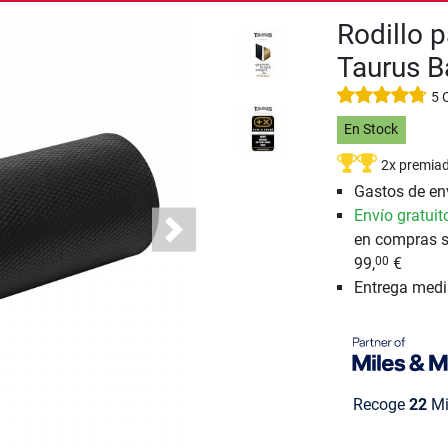
Rodillo 
Taurus B
5 
En Stock
2x premia
Gastos de env
Envío gratuit
en compras s
Next
99,
€
00
Entrega med
Recoge
22
Mi