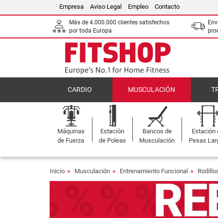
Empresa
Aviso Legal
Empleo
Contacto
Más de 4.000.000 clientes satisfechos
Env
por toda Europa
pro
CARDIO
MUSCULACIÓN
T
Máquinas
Estación
Bancos de
Estación
de Fuerza
de Poleas
Musculación
Pesas Lar
Inicio
Musculación
Entrenamiento Funcional
Rodillo