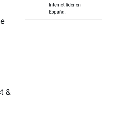
Internet líder en
España.
de
t &