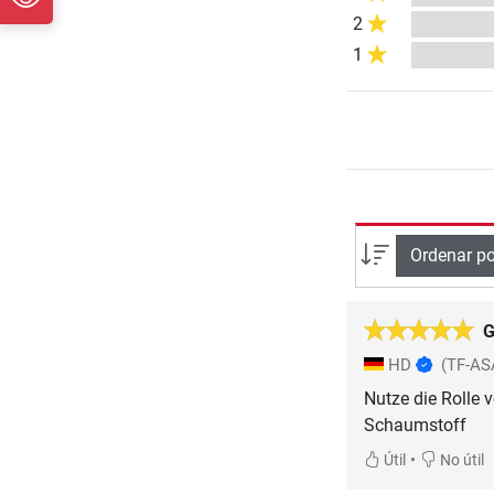
2
1
Ordenar po
G
HD
(TF-AS
Nutze die Rolle 
Schaumstoff
•
Útil
No útil