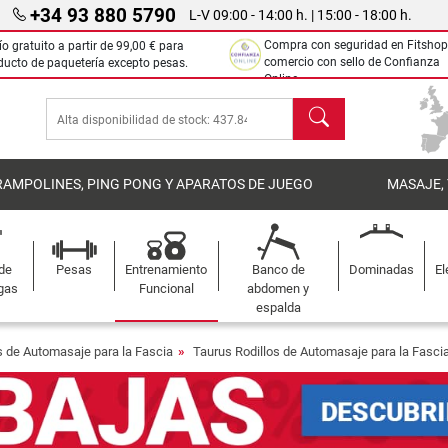
+34 93 880 5790
L-V 09:00 - 14:00 h. | 15:00 - 18:00 h.
Compra con seguridad en Fitshop
ío gratuito a partir de
99,00 €
para
comercio con sello de Confianza
ducto de paquetería excepto pesas.
Online.
Buscar
RAMPOLINES, PING PONG Y APARATOS DE JUEGO
MASAJE,
 de
Pesas
Entrenamiento
Banco de
Dominadas
El
gas
Funcional
abdomen y
espalda
s de Automasaje para la Fascia
Taurus Rodillos de Automasaje para la Fasci