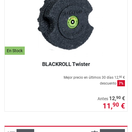
En Stock
BLACKROLL Twister
Mejor precio en últimos 30 días
12,
€
90
descuento
7%
90
12,
€
Antes
11,
€
90