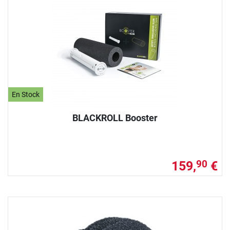
En Stock
BLACKROLL Booster
159,
€
90