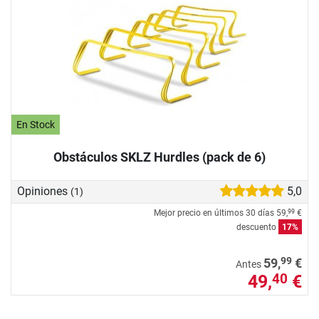
En Stock
Obstáculos SKLZ Hurdles (pack de 6)
Opiniones
5,0
(1)
Mejor precio en últimos 30 días
59,
€
99
descuento
17%
99
59,
€
Antes
49,
€
40