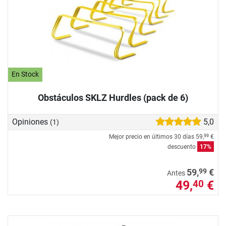
En Stock
Obstáculos SKLZ Hurdles (pack de 6)
Opiniones
5,0
(1)
Mejor precio en últimos 30 días
59,
€
99
descuento
17%
99
59,
€
Antes
49,
€
40