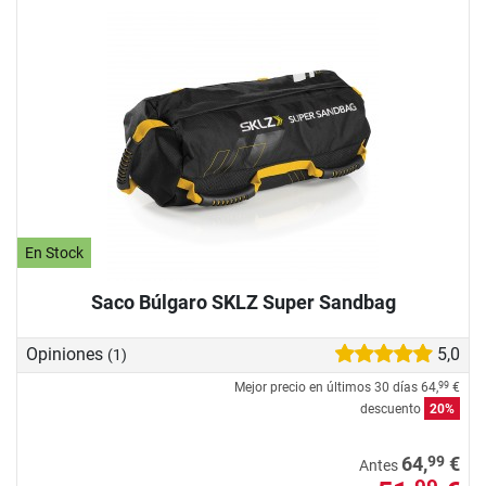
En Stock
Saco Búlgaro SKLZ Super Sandbag
Opiniones
5,0
(1)
Mejor precio en últimos 30 días
64,
€
99
descuento
20%
99
64,
€
Antes