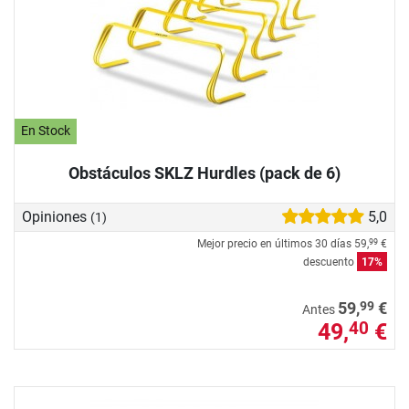
En Stock
Obstáculos SKLZ Hurdles (pack de 6)
Opiniones
5,0
(1)
Mejor precio en últimos 30 días
59,
€
99
descuento
17%
99
59,
€
Antes
49,
€
40