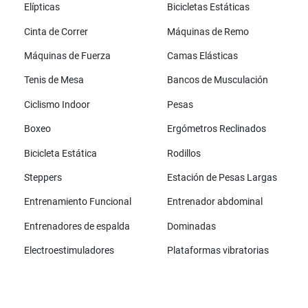
Elípticas
Bicicletas Estáticas
Cinta de Correr
Máquinas de Remo
Máquinas de Fuerza
Camas Elásticas
Tenis de Mesa
Bancos de Musculación
Ciclismo Indoor
Pesas
Boxeo
Ergómetros Reclinados
Bicicleta Estática
Rodillos
Steppers
Estación de Pesas Largas
Entrenamiento Funcional
Entrenador abdominal
Entrenadores de espalda
Dominadas
Electroestimuladores
Plataformas vibratorias
Todas las marcas