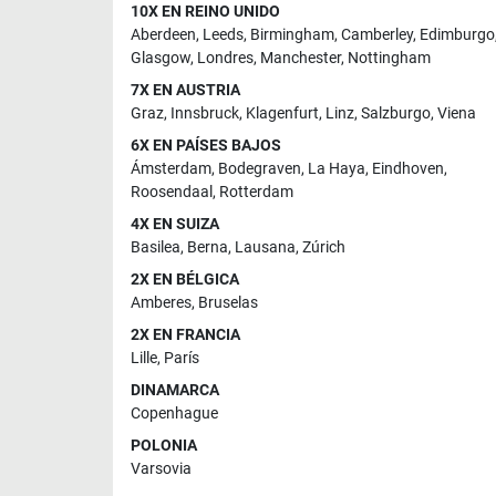
10X EN REINO UNIDO
Aberdeen
,
Leeds
,
Birmingham
,
Camberley
,
Edimburgo
Glasgow
,
Londres
,
Manchester
,
Nottingham
7X EN AUSTRIA
Graz
,
Innsbruck
,
Klagenfurt
,
Linz
,
Salzburgo
,
Viena
6X EN PAÍSES BAJOS
Ámsterdam
,
Bodegraven
,
La Haya
,
Eindhoven
,
Roosendaal
,
Rotterdam
4X EN SUIZA
Basilea
,
Berna
,
Lausana
,
Zúrich
2X EN BÉLGICA
Amberes
,
Bruselas
2X EN FRANCIA
Lille
,
París
DINAMARCA
Copenhague
POLONIA
Varsovia