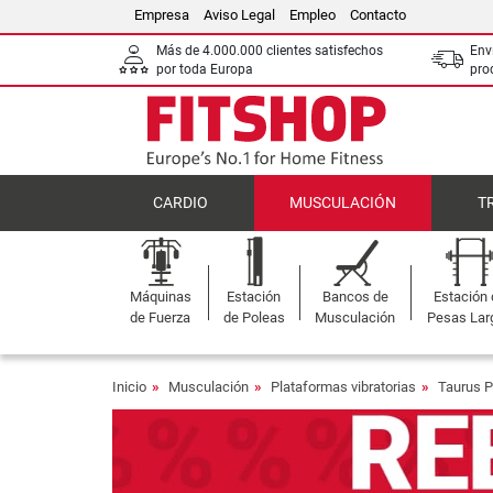
Empresa
Aviso Legal
Empleo
Contacto
Más de 4.000.000 clientes satisfechos
Env
por toda Europa
pro
CARDIO
MUSCULACIÓN
T
Máquinas
Estación
Bancos de
Estación
de Fuerza
de Poleas
Musculación
Pesas Lar
Inicio
Musculación
Plataformas vibratorias
Taurus P