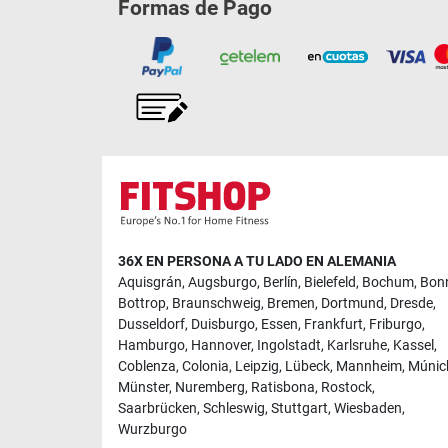
Formas de Pago
36X EN PERSONA A TU LADO EN ALEMANIA
Aquisgrán
,
Augsburgo
,
Berlín
,
Bielefeld
,
Bochum
,
Bon
Bottrop
,
Braunschweig
,
Bremen
,
Dortmund
,
Dresde
,
Dusseldorf
,
Duisburgo
,
Essen
,
Frankfurt
,
Friburgo
,
Hamburgo
,
Hannover
,
Ingolstadt
,
Karlsruhe
,
Kassel
,
Coblenza
,
Colonia
,
Leipzig
,
Lübeck
,
Mannheim
,
Múnic
Münster
,
Nuremberg
,
Ratisbona
,
Rostock
,
Saarbrücken
,
Schleswig
,
Stuttgart
,
Wiesbaden
,
Wurzburgo