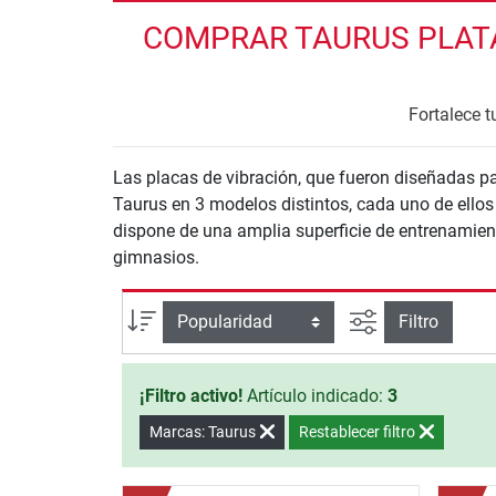
COMPRAR TAURUS PLATA
Fortalece t
Las placas de vibración, que fueron diseñadas pa
Taurus en 3 modelos distintos, cada uno de ello
dispone de una amplia superficie de entrenamiento
gimnasios.
Busqueda ava
Ordenar por
Filtro
¡Filtro activo!
Artículo indicado:
3
Marcas: Taurus
Restablecer filtro