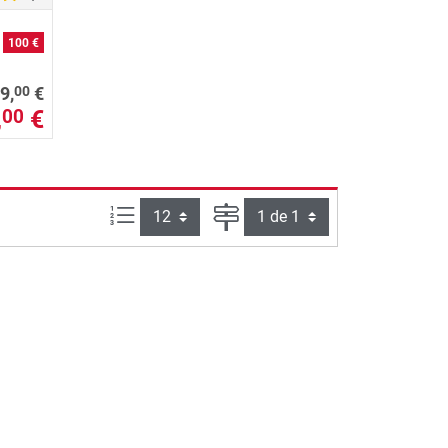
o
100 €
00
9,
€
,
€
00
Artículos por página:
Página