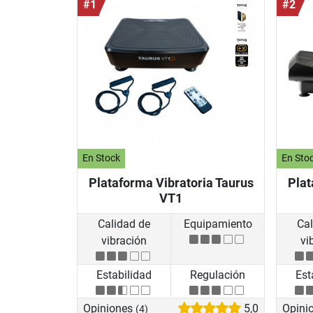
#1
#2
En Stock
En Sto
Plataforma Vibratoria Taurus
Plat
VT1
Calidad de
Equipamiento
Cal
vibración
vi
Estabilidad
Regulación
Est
Opiniones
5,0
Opini
(4)