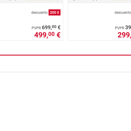
descuento
200 €
descuent
00
699,
€
39
PVPR
PVPR
499,
€
299
00
nzada