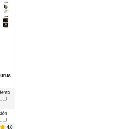
aurus
iento
ción
4,8