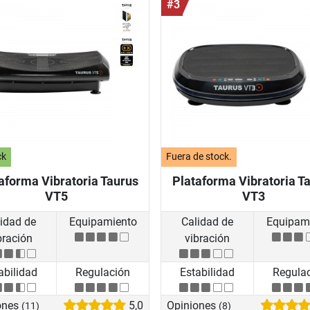
#3
ck
Fuera de stock.
aforma Vibratoria Taurus
Plataforma Vibratoria T
VT5
VT3
idad de
Equipamiento
Calidad de
Equipam
bración
vibración
abilidad
Regulación
Estabilidad
Regula
ones
5,0
Opiniones
(11)
(8)