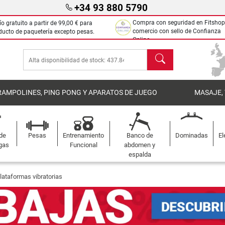
+34 93 880 5790
Compra con seguridad en Fitshop
ío gratuito a partir de
99,00 €
para
comercio con sello de Confianza
ducto de paquetería excepto pesas.
Online.
Buscar
RAMPOLINES, PING PONG Y APARATOS DE JUEGO
MASAJE,
 de
Pesas
Entrenamiento
Banco de
Dominadas
El
gas
Funcional
abdomen y
espalda
lataformas vibratorias