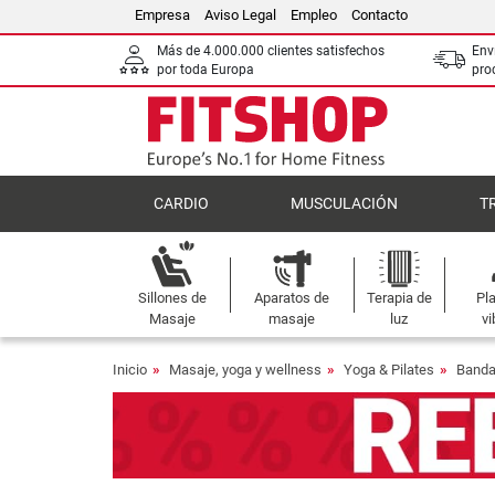
Empresa
Aviso Legal
Empleo
Contacto
Más de 4.000.000 clientes satisfechos
Env
por toda Europa
pro
CARDIO
MUSCULACIÓN
T
Sillones de
Aparatos de
Terapia de
Pl
Masaje
masaje
luz
vi
Inicio
Masaje, yoga y wellness
Yoga & Pilates
Banda