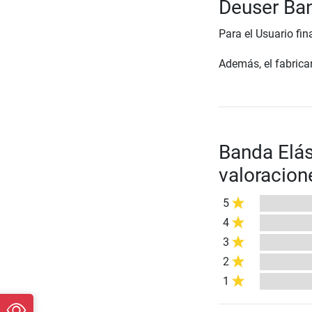
Deuser Ba
Para el Usuario fin
Además, el fabrican
Banda Elás
valoracion
5
4
3
2
1