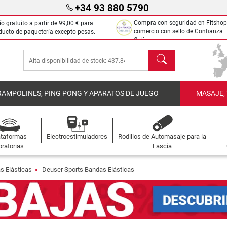
+34 93 880 5790
Compra con seguridad en Fitshop
ío gratuito a partir de
99,00 €
para
comercio con sello de Confianza
ducto de paquetería excepto pesas.
Online.
Buscar
RAMPOLINES, PING PONG Y APARATOS DE JUEGO
MASAJE,
ataformas
Electroestimuladores
Rodillos de Automasaje para la
bratorias
Fascia
s Elásticas
Deuser Sports Bandas Elásticas