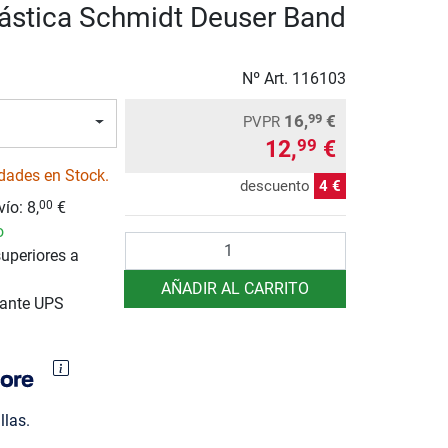
ástica Schmidt Deuser Band
Nº Art.
116103
16,
€
99
PVPR
12,
€
99
dades en Stock.
descuento
4 €
vío:
8,
€
00
o
Cantidad
uperiores a
AÑADIR AL CARRITO
iante UPS
llas.