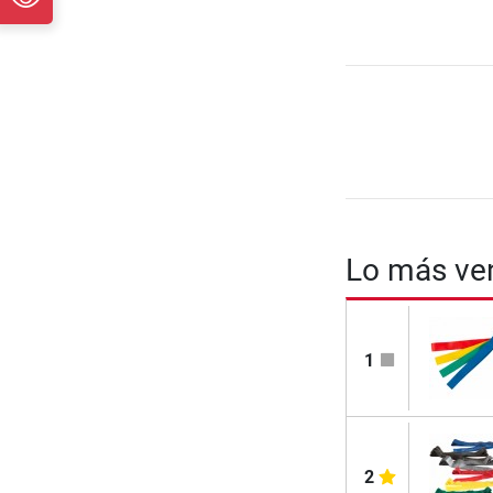
Lo más ven
1
2