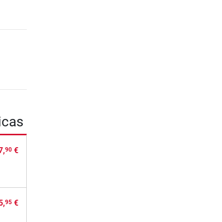
icas
7,
€
90
5,
€
95