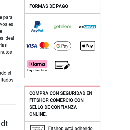
FORMAS DE PAGO
e para
ivos es
e
s ideal
lus
inutos
ndo el
litados
COMPRA CON SEGURIDAD EN
FITSHOP, COMERCIO CON
SELLO DE CONFIANZA
ONLINE.
idt
Fitshop está adherido