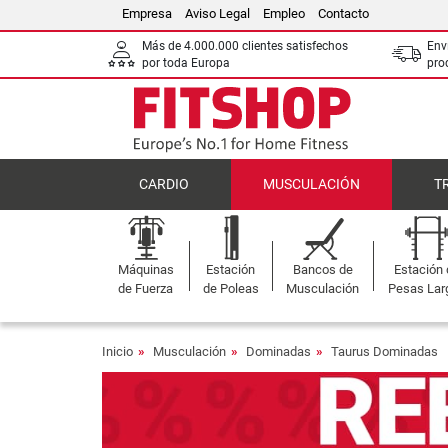
Empresa
Aviso Legal
Empleo
Contacto
Más de 4.000.000 clientes satisfechos
Env
por toda Europa
pro
CARDIO
MUSCULACIÓN
T
Máquinas
Estación
Bancos de
Estación
de Fuerza
de Poleas
Musculación
Pesas Lar
Inicio
Musculación
Dominadas
Taurus Dominadas