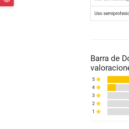
Uso semiprofesi
Barra de 
valoracion
5
4
3
2
1