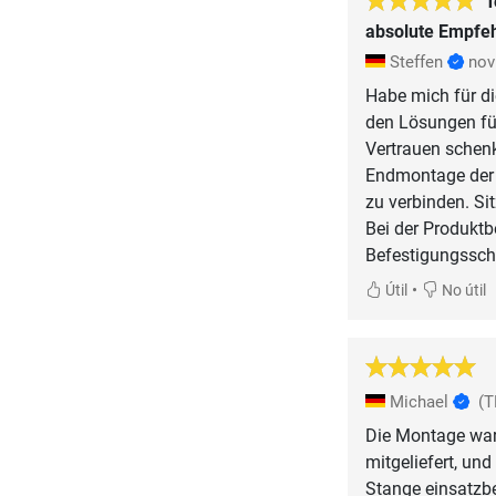
T
absolute Empfeh
Steffen
nov
Habe mich für di
den Lösungen fü
Vertrauen schenk
Endmontage der 
zu verbinden. Sit
Bei der Produkt
Befestigungssch
•
Útil
No útil
Michael
(T
Die Montage war 
mitgeliefert, und
Stange einsatzbe