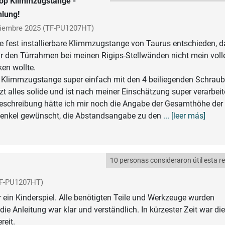
op Klimmzugstange -
lung!
iembre 2025
(TF-PU1207HT)
e fest installierbare Klimmzugstange von Taurus entschieden, d
r den Türrahmen bei meinen Rigips-Stellwänden nicht mein voll
en wollte.
Klimmzugstange super einfach mit den 4 beiliegenden Schrau
zt alles solide und ist nach meiner Einschätzung super verarbeit
beschreibung hätte ich mir noch die Angabe der Gesamthöhe der
enkel gewünscht, die Abstandsangabe zu den
... [leer más]
10 personas consideraron útil esta r
F-PU1207HT)
ein Kinderspiel. Alle benötigten Teile und Werkzeuge wurden
 die Anleitung war klar und verständlich. In kürzester Zeit war die
reit.