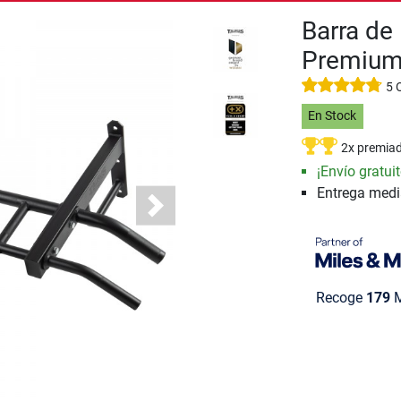
Barra de
Premiu
5 
En Stock
2x premia
¡Envío gratuit
Entrega med
Next
Recoge
179
M