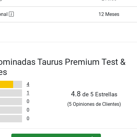
onal
12 Meses
Dominadas Taurus Premium Test &
es
4
1
4.8
de 5 Estrellas
0
(5 Opiniones de Clientes)
0
0