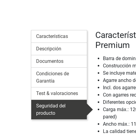
Caracterís
Características
Premium
Descripción
Barra de domin
Documentos
Construcción m
Se incluye mater
Condiciones de
Agarre ancho d
Garantía
Incl. dos agarr
Test & valoraciones
Con agarres rec
Diferentes opc
Seguridad del
Carga máx.: 120
producto
pared)
Ancho máx.: 1
La calidad tien