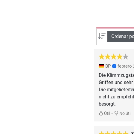
Ordenar po
BP
febrero
Die Klimmzugstan
Griffen und sehr
Die mitgeliefert
nicht zu empfeh
besorgt,
•
Útil
No útil