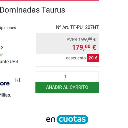
 Dominadas Taurus
m
Nº Art.
TF-PU1207HT
Opiniones
199,
€
00
PVPR
179,
€
00
do
o!
descuento
20 €
iante UPS
Cantidad
AÑADIR AL CARRITO
illas.