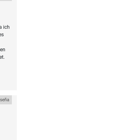
a ich
es
ben
et.
eseña