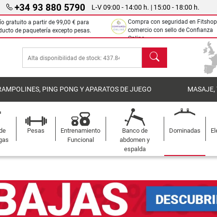
+34 93 880 5790
L-V 09:00 - 14:00 h. | 15:00 - 18:00 h.
Compra con seguridad en Fitshop
ío gratuito a partir de
99,00 €
para
comercio con sello de Confianza
ducto de paquetería excepto pesas.
Online.
Buscar
RAMPOLINES, PING PONG Y APARATOS DE JUEGO
MASAJE,
 de
Pesas
Entrenamiento
Banco de
Dominadas
El
gas
Funcional
abdomen y
espalda