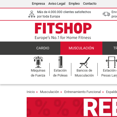
Empresa
Aviso Legal
Empleo
Contacto
Más de 4.000.000 clientes satisfechos
Env
por toda Europa
pro
CARDIO
MUSCULACIÓN
T
Máquinas
Estación
Bancos de
Estación
de Fuerza
de Poleas
Musculación
Pesas Lar
Inicio
Musculación
Entrenamiento Funcional
Espald