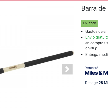
Barra de
En Stock
Gastos de env
Envío gratuit
en compras s
99,
€
00
Entrega med
Next
Recoge
28
Mi