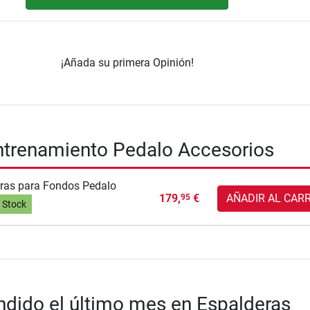
¡Añada su primera Opinión!
ntrenamiento Pedalo Accesorios
ras para Fondos Pedalo
179,
€
AÑADIR AL CAR
95
 Stock
dido el último mes en Espalderas