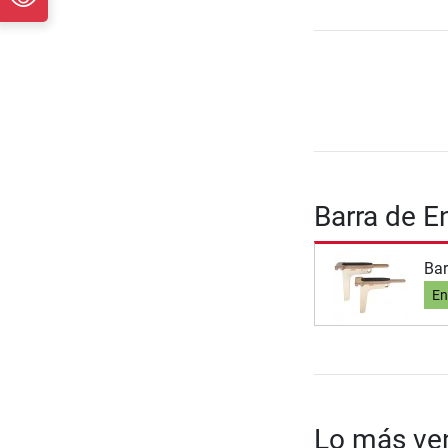
Barra de E
Bar
En
Lo más ven