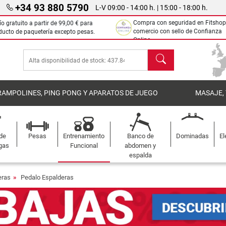
+34 93 880 5790
L-V 09:00 - 14:00 h. | 15:00 - 18:00 h.
Compra con seguridad en Fitshop
ío gratuito a partir de
99,00 €
para
comercio con sello de Confianza
ducto de paquetería excepto pesas.
Online.
Buscar
RAMPOLINES, PING PONG Y APARATOS DE JUEGO
MASAJE,
 de
Pesas
Entrenamiento
Banco de
Dominadas
El
gas
Funcional
abdomen y
espalda
eras
Pedalo Espalderas