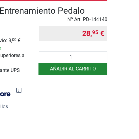
 Entrenamiento Pedalo
Nº Art.
PD-144140
28,
€
95
ío: 8,
€
00
o
Cantidad
uperiores a
AÑADIR AL CARRITO
iante UPS
llas.