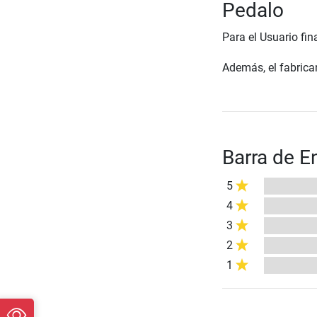
Pedalo
Para el Usuario fin
Además, el fabrican
Barra de E
5
4
3
2
1