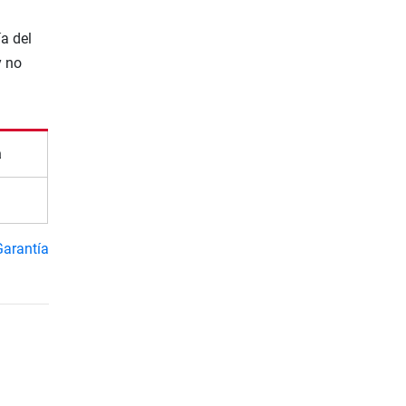
a del
y no
a
Garantía