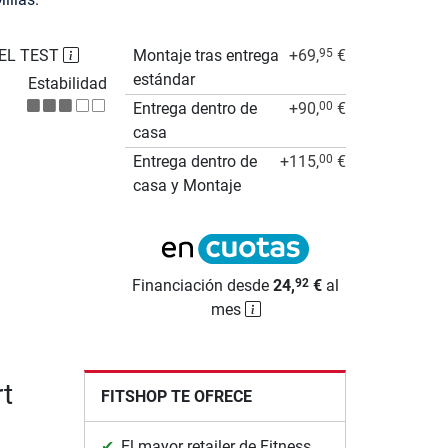
EL TEST
Montaje tras entrega
+69,
€
95
estándar
Estabilidad
Entrega dentro de
+90,
€
00
casa
Entrega dentro de
+115,
€
00
casa y Montaje
Financiación desde
24,
€
al
92
mes
rt
FITSHOP TE OFRECE
El mayor retailer de Fitness