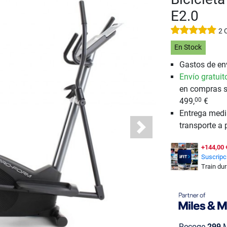
E2.0
2 
En Stock
Gastos de env
Envío gratuit
en compras s
499,
€
00
Entrega medi
transporte a 
Next
+144,00 
Suscripci
Train du
Recoge
299
M