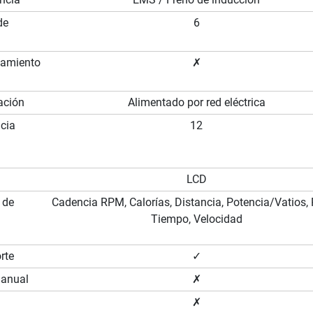
de
6
namiento
✗
ación
Alimentado por red eléctrica
ncia
12
LCD
 de
Cadencia RPM, Calorías, Distancia, Potencia/Vatios, 
Tiempo, Velocidad
rte
✓
manual
✗
✗