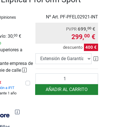
Nº Art.
PF-PFEL02921-INT
Opiniones
699,
€
00
PVPR
299,
€
00
ío: 30,
€
00
o
descuento
400 €
uperiores a
Extensión de 
ante empresa de
pie de calle
Cantidad
€
ón a iFIT
AÑADIR AL CARRITO
rante 1 año
illas.