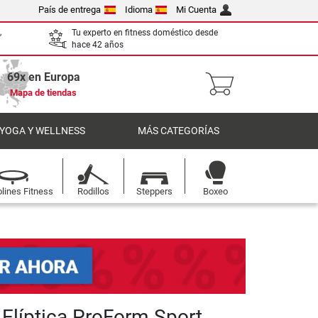
País de entrega
Idioma
Mi Cuenta
,
Tu experto en fitness doméstico desde
hace 42 años
69x en Europa
Mapa de tiendas
 YOGA Y WELLNESS
MÁS CATEGORÍAS
lines Fitness
Rodillos
Steppers
Boxeo
 Elíptica ProForm Sport