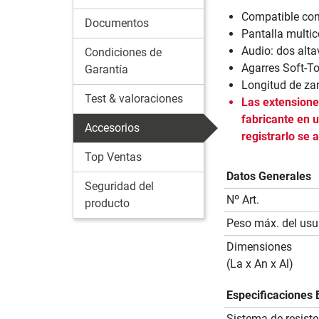
Compatible co
Documentos
Pantalla multic
Audio: dos alta
Condiciones de
Agarres Soft-To
Garantía
Longitud de za
Test & valoraciones
Las extensiones
fabricante en u
Accesorios
registrarlo se 
Top Ventas
Datos Generales
Seguridad del
Nº Art.
producto
Peso máx. del usu
Dimensiones
(La x An x Al)
Especificaciones 
Sistema de resiste