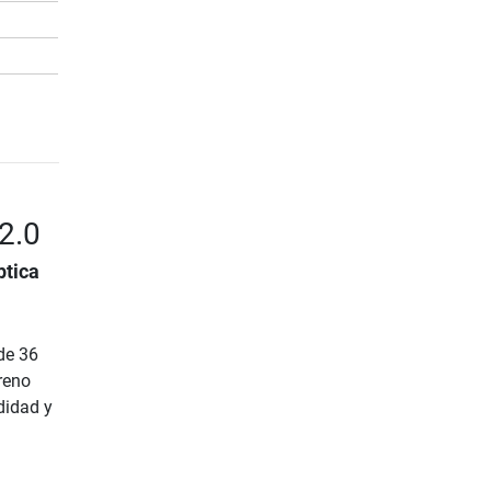
2.0
ptica
de 36
reno
didad y