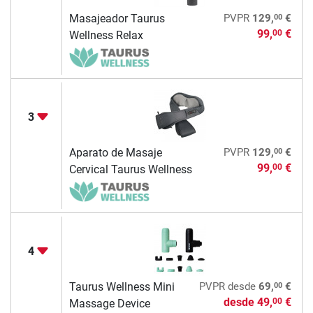
00
Masajeador Taurus
PVPR
129,
€
99,
€
00
Wellness Relax
3
00
Aparato de Masaje
PVPR
129,
€
99,
€
00
Cervical Taurus Wellness
4
00
Taurus Wellness Mini
PVPR
desde
69,
€
desde
49,
€
00
Massage Device