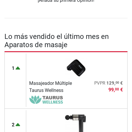
¡Añada su primera Opinión!
Lo más vendido el último mes en
Aparatos de masaje
1
00
Masajeador Múltiple
PVPR
129,
€
99,
€
00
Taurus Wellness
2