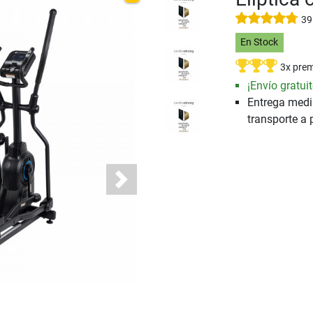
39
En Stock
3x pre
¡Envío gratuit
Entrega medi
transporte a 
Next