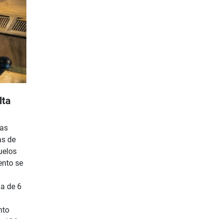
lta
has
as de
uelos
ento se
ia de 6
nto