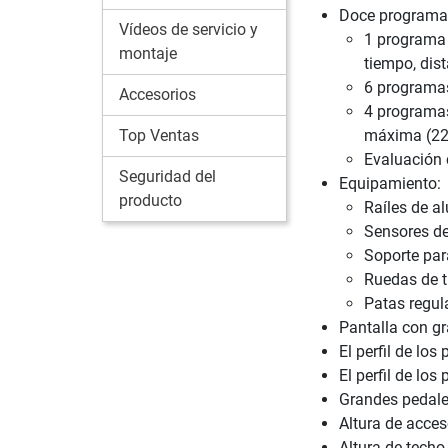
Doce programas
Vídeos de servicio y
1 programa 
montaje
tiempo, dist
6 programas
Accesorios
4 programas
Top Ventas
máxima (220
Evaluación 
Seguridad del
Equipamiento:
producto
Raíles de a
Sensores de
Soporte par
Ruedas de t
Patas regula
Pantalla con gr
El perfil de lo
El perfil de lo
Grandes pedale
Altura de acce
Altura de tech