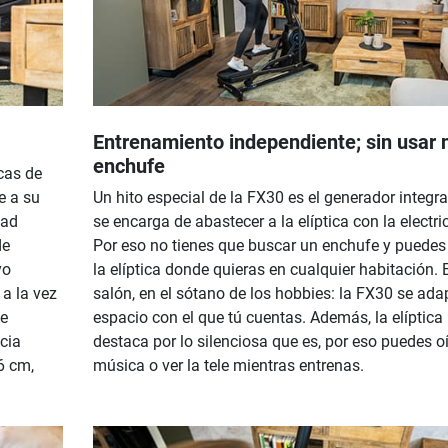
Entrenamiento independiente; sin usar 
enchufe
icas de
e a su
Un hito especial de la FX30 es el generador integr
dad
se encarga de abastecer a la elíptica con la electri
de
Por eso no tienes que buscar un enchufe y puedes
yo
la elíptica donde quieras en cualquier habitación. 
a la vez
salón, en el sótano de los hobbies: la FX30 se ada
te
espacio con el que tú cuentas. Además, la elíptica
cia
destaca por lo silenciosa que es, por eso puedes oí
6 cm,
música o ver la tele mientras entrenas.