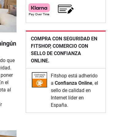
COMPRA CON SEGURIDAD EN
ningún
FITSHOP, COMERCIO CON
SELLO DE CONFIANZA
ado que
ONLINE.
cidad.
 poner
Fitshop está adherido
En el
a
Confianza Online
, el
pta al
sello de calidad en
Internet líder en
r
España.