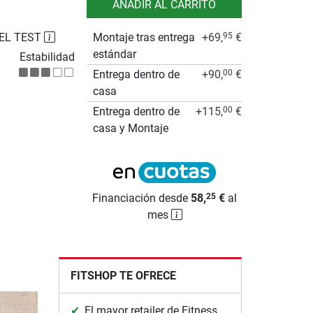
AÑADIR AL CARRITO
EL TEST
Montaje tras entrega
+69,
€
95
estándar
Estabilidad
Entrega dentro de
+90,
€
00
casa
Entrega dentro de
+115,
€
00
casa y Montaje
Financiación desde
58,
€
al
25
mes
FITSHOP TE OFRECE
El mayor retailer de Fitness