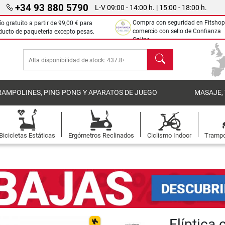
+34 93 880 5790
L-V 09:00 - 14:00 h. | 15:00 - 18:00 h.
Compra con seguridad en Fitshop
ío gratuito a partir de
99,00 €
para
comercio con sello de Confianza
ducto de paquetería excepto pesas.
Online.
Buscar
RAMPOLINES, PING PONG Y APARATOS DE JUEGO
MASAJE,
Bicicletas Estáticas
Ergómetros Reclinados
Ciclismo Indoor
Trampo
Elíptica