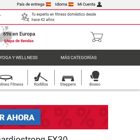
País de entrega
Idioma
Mi Cuenta
,
Tu experto en fitness doméstico desde
hace 42 años
69x en Europa
Mapa de tiendas
 YOGA Y WELLNESS
MÁS CATEGORÍAS
lines Fitness
Rodillos
Steppers
Boxeo
 cardiostrong FX30