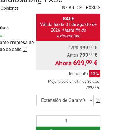
Nº Art.
CST-FX30-3
 Opiniones
SALE
Válido hasta 31 de agosto de
miado
2026
¡Hasta fin de
o!
existencias!
ante empresa de
999,
€
00
PVPR
pie de calle
799,
€
00
Antes
699,
€
00
Ahora
descuento
12%
Mejor precio en últimos 30 días
00
799,
€
Extensión de 
Cantidad