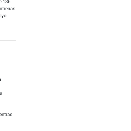
e 136
entrenas
poyo
a
e
entras