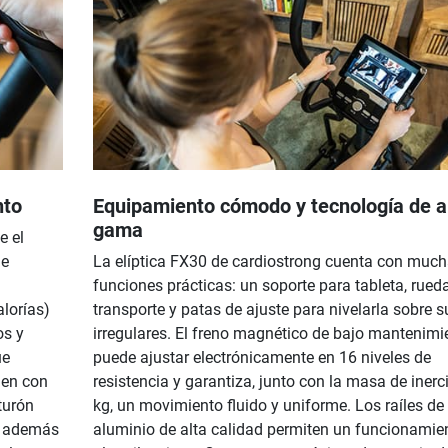
nto
Equipamiento cómodo y tecnología de a
gama
e el
de
La elíptica FX30 de cardiostrong cuenta con muc
funciones prácticas: un soporte para tableta, rued
alorías)
transporte y patas de ajuste para nivelarla sobre s
os y
irregulares. El freno magnético de bajo mantenimi
ue
puede ajustar electrónicamente en 16 niveles de
ien con
resistencia y garantiza, junto con la masa de inerc
turón
kg, un movimiento fluido y uniforme. Los raíles de
ra además
aluminio de alta calidad permiten un funcionamie