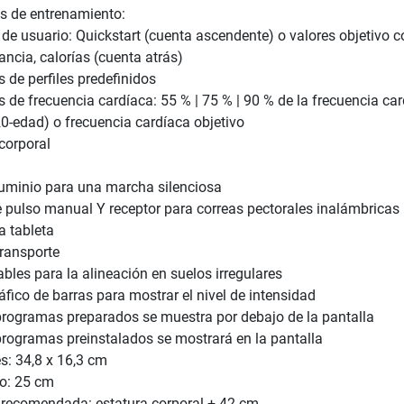
 de entrenamiento:
de usuario: Quickstart (cuenta ascendente) o valores objetivo 
ancia, calorías (cuenta atrás)
 de perfiles predefinidos
 de frecuencia cardíaca: 55 % | 75 % | 90 % de la frecuencia ca
-edad) o frecuencia cardíaca objetivo
corporal
luminio para una marcha silenciosa
 pulso manual Y receptor para correas pectorales inalámbricas
a tableta
ransporte
bles para la alineación en suelos irregulares
áfico de barras para mostrar el nivel de intensidad
s programas preparados se muestra por debajo de la pantalla
s programas preinstalados se mostrará en la pantalla
s: 34,8 x 16,3 cm
so: 25 cm
o recomendada: estatura corporal + 42 cm