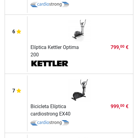
6
Elíptica Kettler Optima
799,
€
00
200
7
Bicicleta Elíptica
999,
€
00
cardiostrong EX40