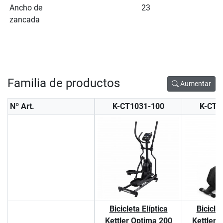
Ancho de
23
zancada
Familia de productos
Aumentar
Nº Art.
K-CT1031-100
K-CT1
Bicicleta Elíptica
Biciclet
Kettler Optima 200
Kettler 