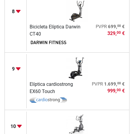
8
00
Bicicleta Elíptica Darwin
PVPR
699,
€
329,
€
00
CT40
9
00
Elíptica cardiostrong
PVPR
1.699,
€
999,
€
00
EX60 Touch
10