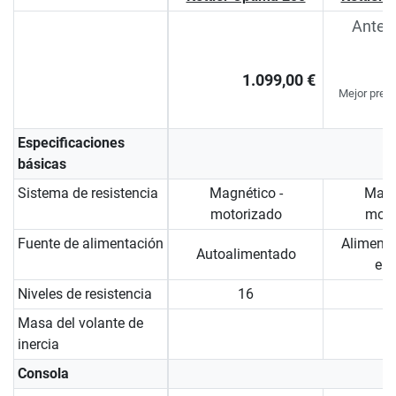
Antes
d
1.099,00 €
Mejor preci
Especificaciones
básicas
Sistema de resistencia
Magnético -
Magn
motorizado
moto
Fuente de alimentación
Alimenta
Autoalimentado
elé
Niveles de resistencia
16
Masa del volante de
inercia
Consola