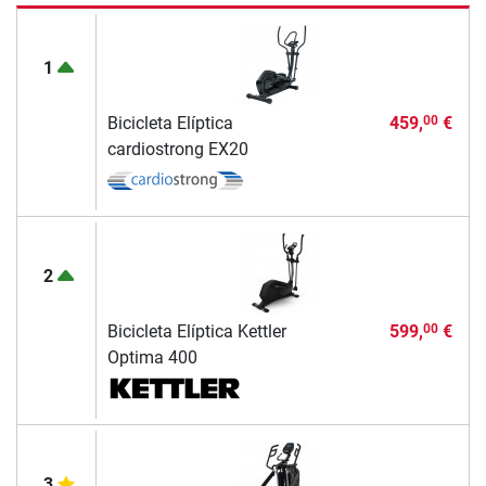
1
Bicicleta Elíptica
459,
€
00
cardiostrong EX20
2
Bicicleta Elíptica Kettler
599,
€
00
Optima 400
3