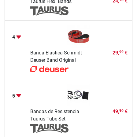
24,
€
Taurus Flexi Bands
4
Banda Elástica Schmidt
29,
€
99
Deuser Band Original
5
Bandas de Resistencia
49,
€
90
Taurus Tube Set