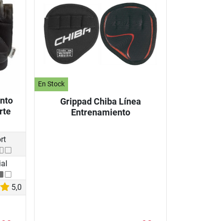
En Stock
nto
Grippad Chiba Línea
rte
Entrenamiento
rt
al
5,0