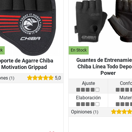
ck
En Stock
Guantes de Entrenamie
porte de Agarre Chiba
Chiba Línea Todo Depo
Motivation Grippad
Power
ones
5,0
(1)
Ajuste
Confo
Elaboración
Materi
Opiniones
(1)