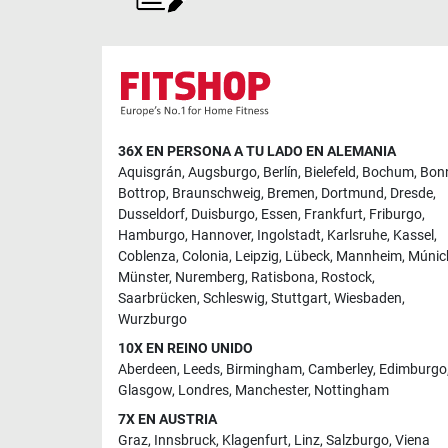
36X EN PERSONA A TU LADO EN ALEMANIA
Aquisgrán
,
Augsburgo
,
Berlín
,
Bielefeld
,
Bochum
,
Bon
Bottrop
,
Braunschweig
,
Bremen
,
Dortmund
,
Dresde
,
Dusseldorf
,
Duisburgo
,
Essen
,
Frankfurt
,
Friburgo
,
Hamburgo
,
Hannover
,
Ingolstadt
,
Karlsruhe
,
Kassel
,
Coblenza
,
Colonia
,
Leipzig
,
Lübeck
,
Mannheim
,
Múnic
Münster
,
Nuremberg
,
Ratisbona
,
Rostock
,
Saarbrücken
,
Schleswig
,
Stuttgart
,
Wiesbaden
,
Wurzburgo
10X EN REINO UNIDO
Aberdeen
,
Leeds
,
Birmingham
,
Camberley
,
Edimburgo
Glasgow
,
Londres
,
Manchester
,
Nottingham
7X EN AUSTRIA
Graz
,
Innsbruck
,
Klagenfurt
,
Linz
,
Salzburgo
,
Viena