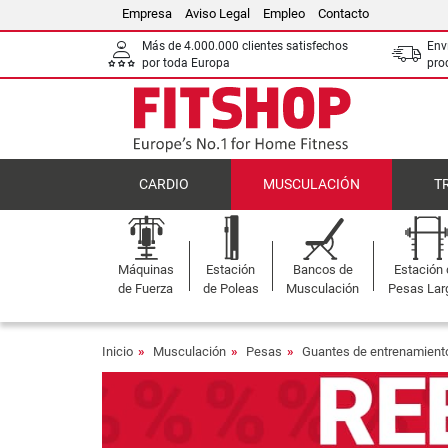
Empresa
Aviso Legal
Empleo
Contacto
Más de 4.000.000 clientes satisfechos
Env
por toda Europa
pro
CARDIO
MUSCULACIÓN
T
Máquinas
Estación
Bancos de
Estación
de Fuerza
de Poleas
Musculación
Pesas Lar
Inicio
Musculación
Pesas
Guantes de entrenamient