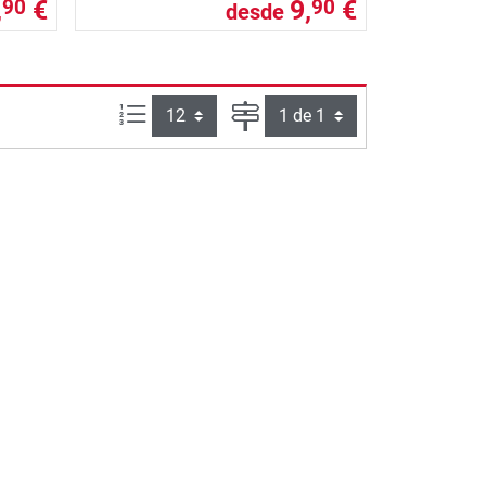
,
€
9,
€
90
90
desde
Artículos por página:
Página