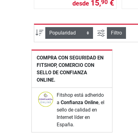
15,
€
90
desde
Busqueda ava
Ordenar por
Filtro
COMPRA CON SEGURIDAD EN
FITSHOP, COMERCIO CON
SELLO DE CONFIANZA
ONLINE.
Fitshop está adherido
a
Confianza Online
, el
sello de calidad en
Internet líder en
España.