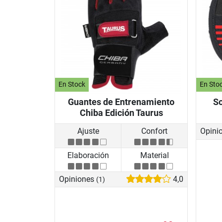
En Stock
En Sto
Guantes de Entrenamiento
So
Chiba Edición Taurus
Ajuste
Confort
Opini
Elaboración
Material
Opiniones
4,0
(1)