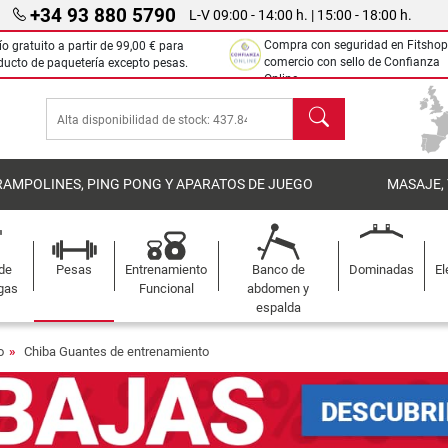
+34 93 880 5790
L-V 09:00 - 14:00 h. | 15:00 - 18:00 h.
Compra con seguridad en Fitshop
ío gratuito a partir de
99,00 €
para
comercio con sello de Confianza
ducto de paquetería excepto pesas.
Online.
Buscar
RAMPOLINES, PING PONG Y APARATOS DE JUEGO
MASAJE,
 de
Pesas
Entrenamiento
Banco de
Dominadas
El
gas
Funcional
abdomen y
espalda
o
Chiba Guantes de entrenamiento