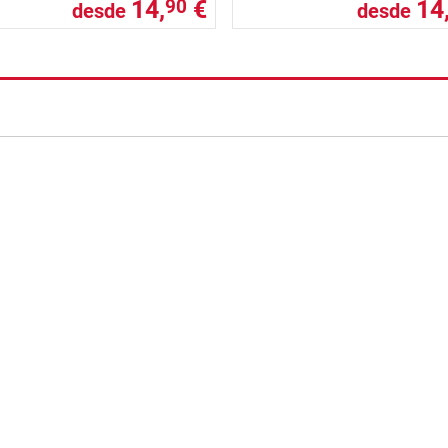
14,
€
14
90
desde
desde
nzada