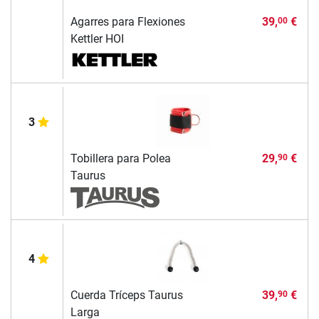
Agarres para Flexiones
39,
€
00
Kettler HOI
3
Tobillera para Polea
29,
€
90
Taurus
4
Cuerda Tríceps Taurus
39,
€
90
Larga