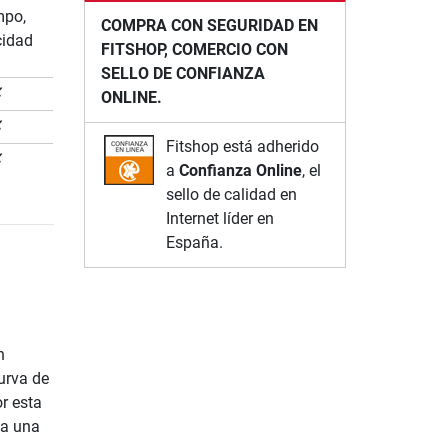
mpo,
COMPRA CON SEGURIDAD EN
cidad
FITSHOP, COMERCIO CON
SELLO DE CONFIANZA
✗
ONLINE.
✗
Fitshop está adherido
✗
a
Confianza Online
, el
sello de calidad en
Internet líder en
España.
n
urva de
or esta
da una