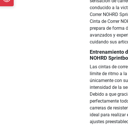
sensación de carre
conducido a la vic
Correr NOHRD Sprin
Cinta de Correr NO
prepara de forma óp
avanzados y exper
cuidando sus artic
Entrenamiento de
NOHRD Sprintb
Las cintas de corr
límite de ritmo a l
únicamente con su 
intensidad de la se
Debido a que graci
perfectamente todo
carreras de resiste
ideal para realizar
ajustes preestable