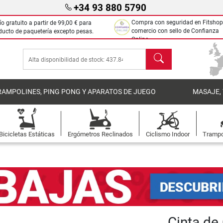
+34 93 880 5790
Compra con seguridad en Fitshop
ío gratuito a partir de
99,00 €
para
comercio con sello de Confianza
ducto de paquetería excepto pesas.
Online.
Buscar
RAMPOLINES, PING PONG Y APARATOS DE JUEGO
MASAJE,
Bicicletas Estáticas
Ergómetros Reclinados
Ciclismo Indoor
Trampo
Cinta de