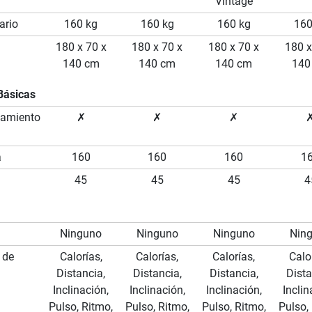
Vintage
ario
160 kg
160 kg
160 kg
160
180 x 70 x
180 x 70 x
180 x 70 x
180 x
140 cm
140 cm
140 cm
140
Básicas
namiento
✗
✗
✗
a
160
160
160
1
45
45
45
4
Ninguno
Ninguno
Ninguno
Nin
 de
Calorías,
Calorías,
Calorías,
Calo
Distancia,
Distancia,
Distancia,
Dista
Inclinación,
Inclinación,
Inclinación,
Inclin
Pulso, Ritmo,
Pulso, Ritmo,
Pulso, Ritmo,
Pulso,