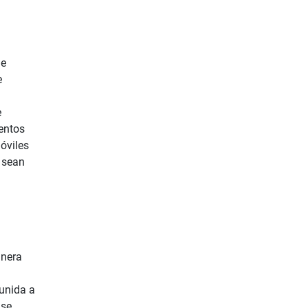
de
e
a
e
entos
óviles
 sean
anera
 unida a
 se