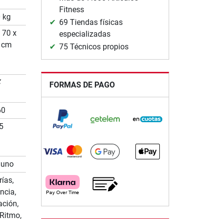
Fitness
 kg
69 Tiendas físicas
 70 x
especializadas
 cm
75 Técnicos propios
✗
FORMAS DE PAGO
60
5
guno
rías,
ncia,
ación,
 Ritmo,