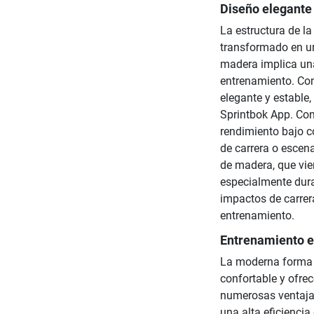
Diseño elegante 
La estructura de l
transformado en un
madera implica una
entrenamiento. Con
elegante y estable
Sprintbok App. Con
rendimiento bajo c
de carrera o escena
de madera, que vie
especialmente durad
impactos de carrera
entrenamiento.
Entrenamiento ef
La moderna forma c
confortable y ofrec
numerosas ventajas
una alta eficiencia