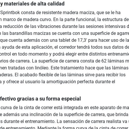
y materiales de alta calidad
a Sprintbok consta de resistente madera maciza, que se le ha
 marco de madera curvo. En la parte funcional, la estructura de
 reducción de las vibraciones durante las sesiones intensivas 
 las barandillas macizas se cuenta con una superficie de agarr
, que cuenta además con una tablet de 17,3' para hacer uso de l
 ayuda de esta aplicación, el corredor tendrá todos sus datos d
ontrol en todo momento y podrá elegir entre distintos entrenami
rios de carrera. La superficie de carrera consta de 62 láminas m
nen tratadas con linóleo. Este tratamiento hace que las láminas
eras. El acabado flexible de las láminas sirve para recibir los
 y ofrece al usuario la amortiguación perfecta durante el
ectivo gracias a su forma especial
urva de la cinta de correr está integrada en este aparato de m
e además una inclinación de la superficie de carrera, que brinda
 durante el entrenamiento. La sensación de carrera realista va
 de entrenamiento. Mediante la forma curva de la cinta de correr