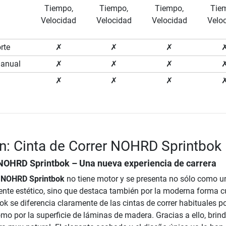
Tiempo,
Tiempo,
Tiempo,
Tie
Velocidad
Velocidad
Velocidad
Velo
rte
✗
✗
✗
manual
✗
✗
✗
✗
✗
✗
n: Cinta de Correr NOHRD Sprintbok
 NOHRD Sprintbok
– Una nueva experiencia de carrera
r NOHRD Sprintbok
no tiene motor y se presenta no sólo como u
nte estético, sino que destaca también por la moderna forma c
bok se diferencia claramente de las cintas de correr habituales p
omo por la superficie de láminas de madera. Gracias a ello, brin