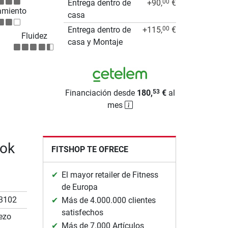
Entrega dentro de
+90,
€
00
amiento
casa
Entrega dentro de
+115,
€
00
Fluidez
casa y Montaje
Financiación desde
180,
€
al
53
mes
bok
FITSHOP TE OFRECE
El mayor retailer de Fitness
de Europa
3102
Más de 4.000.000 clientes
satisfechos
ezo
Más de 7.000 Artículos