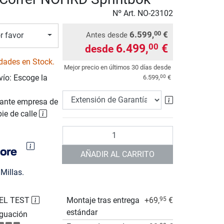
Nº Art.
NO-23102
6.599,
€
00
Antes desde
r favor
6.499,
€
00
desde
dades en Stock.
Mejor precio en últimos 30 días desde
vío: Escoge la
00
6.599,
€
Extensión de 
ante empresa de
pie de calle
Cantidad
AÑADIR AL CARRITO
Millas.
EL TEST
Montaje tras entrega
+69,
€
95
estándar
guación