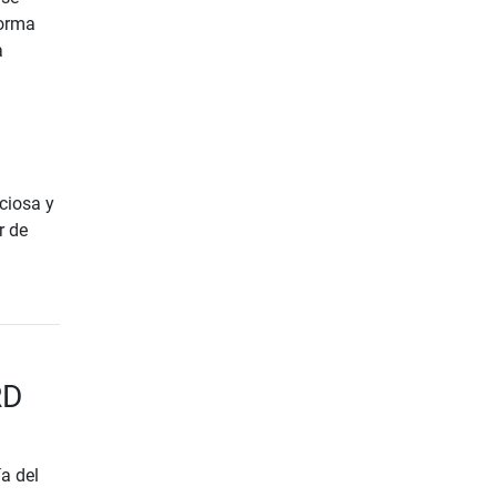
forma
a
a
ciosa y
r de
RD
a del