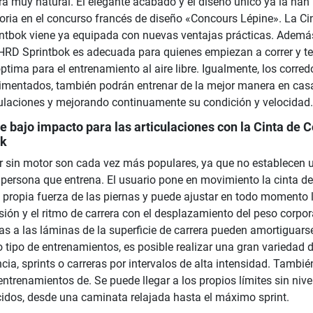
ra muy natural. El elegante acabado y el diseño único ya la han
toria en el concurso francés de diseño «Concours Lépine». La Ci
tbok viene ya equipada con nuevas ventajas prácticas. Además
HRD Sprintbok es adecuada para quienes empiezan a correr y te
tima para el entrenamiento al aire libre. Igualmente, los corred
imentados, también podrán entrenar de la mejor manera en cas
ulaciones y mejorando continuamente su condición y velocidad.
 bajo impacto para las articulaciones con la Cinta de C
ok
er sin motor son cada vez más populares, ya que no establecen 
a persona que entrena. El usuario pone en movimiento la cinta de
propia fuerza de las piernas y puede ajustar en todo momento 
sión y el ritmo de carrera con el desplazamiento del peso corpor
as a las láminas de la superficie de carrera pueden amortiguars
 tipo de entrenamientos, es posible realizar una gran variedad 
ncia, sprints o carreras por intervalos de alta intensidad. Tambié
 entrenamientos de. Se puede llegar a los propios límites sin nive
cidos, desde una caminata relajada hasta el máximo sprint.