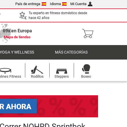
País de entrega
Idioma
Mi Cuenta
,
Tu experto en fitness doméstico desde
hace 42 años
69x en Europa
Mapa de tiendas
 YOGA Y WELLNESS
MÁS CATEGORÍAS
lines Fitness
Rodillos
Steppers
Boxeo
 Correr NOHRD Sprintbok