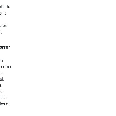
nta de
, la
ores
a,
orrer
un
 correr
la
al.
e
de
n es
les ni